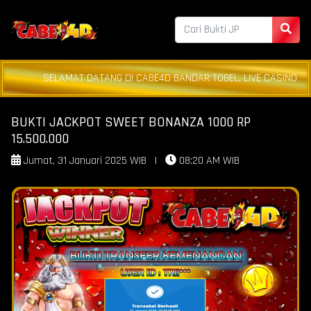
SELAMAT DATANG DI CABE4D BANDAR TOGEL, LIVE CASINO & SLOT TER
BUKTI JACKPOT SWEET BONANZA 1000 RP
15.500.000
Jumat, 31 Januari 2025 WIB
|
08:20 AM WIB