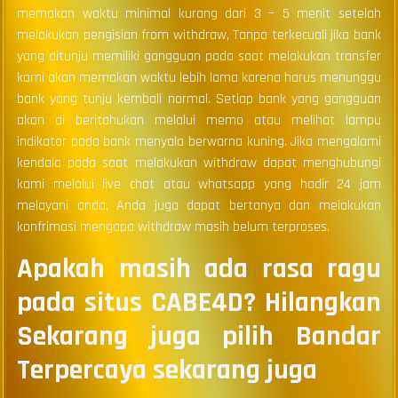
memakan waktu minimal kurang dari 3 – 5 menit setelah
melakukan pengisian from withdraw, Tanpa terkecuali jika bank
yang ditunju memiliki gangguan pada saat melakukan transfer
kami akan memakan waktu lebih lama karena harus menunggu
bank yang tunju kembali normal. Setiap bank yang gangguan
akan di beritahukan melalui memo atau melihat lampu
indikator pada bank menyala berwarna kuning. Jika mengalami
kendala pada saat melakukan withdraw dapat menghubungi
kami melalui live chat atau whatsapp yang hadir 24 jam
melayani anda, Anda juga dapat bertanya dan melakukan
konfrimasi mengapa withdraw masih belum terproses.
Apakah masih ada rasa ragu
pada situs CABE4D? Hilangkan
Sekarang juga pilih Bandar
Terpercaya sekarang juga