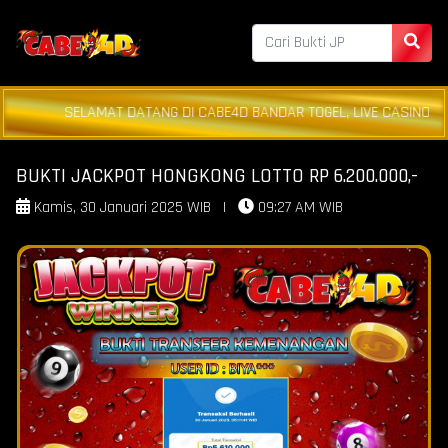
SELAMAT DATANG DI CABE4D BANDAR TOGEL, LIVE CASINO & SLOT TER
BUKTI JACKPOT HONGKONG LOTTO RP 6.200.000,-
Kamis, 30 Januari 2025 WIB
|
09:27 AM WIB