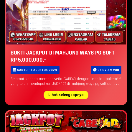
BUKTI JACKPOT DI MAHJONG WAYS PG SOFT
RP 5,000,000,-
SABTU, 17 AGUSTUS 2024
06:07 AM WIB
Selamat kepada member setia CABE4D dengan user id : pokem***
yang telah mendapatkan JACKPOT di mahjong ways pg soft dan . . .
Lihat selengkapnya