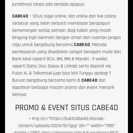
jumlahnya tanpa ada kendala apapun.
CABE4D
– Situs togel online, slot online dan live casino
terbesar yang telah terbukti membayar berapapun
kemenangan setiap pemain. Bagi kalian yang masih
bingung ingin bermain dengan aman dan nyaman jangan
ragu untuk bergabung bersama
CABE4D
. Metode
pembayaran yang disediakan sangat beragam mulai dari
Bank lokal seperti BCA, BRI, BNI & Mandiri , E-wallet
seperti Dana, Ovo, Gopay & Linkaja serta deposit via
Pulsa XL & Telkomsel juga bisa loh! Tunggu apalagi ?
Buruan bergabung bersama kami di
CABE4D
dan
dapatkan berbagai macam promo dan event menarik
lainnya!
PROMO & EVENT SITUS CABE4D
< img src="https://bukticabe4d.site/wp-
content/uploads/2024/10/1.jpg" alt="" width="1180"
height="1180" class="alignnone size-full wp-image-562"