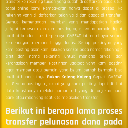
transfer ke rekening tujuan yang sudah di daftarkan pada situs
togel online kami, Pembayaran hanya dapat di proses jika
rekening yang di daftarkan telah valid dan dapat di transfer.
Semua kemenangan member yang mendapatkan hadiah
jackpot terbesar akan kami posting agar semua pemain dapat
melihat bandar situs terpercaya CABE4D ini membayar semua
kemenangan member hingga lunas. Setiap postingan yang
kami posting akan kami lakukan sensor pada nomor rekening 4
digit dan nama rekening untuk menjaga privasi dan
kerahasiaan member. Postingan Jackpot yang kami posting
agar member atau pemain yang belum pernah bermain bisa
melihat bandar togel
Bukan Kaleng Kaleng
Seperti CABE4D
ini, Semua postingan jackpot yang kami posting dapat di lihat
data keasliannya melalui nomor reff yang di tunjukan pada
bank atau mbanking saat kita melakukan transfer.
Berikut ini berapa lama proses
transfer pelunasan dana pada