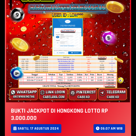
BUKTI JACKPOT DI HONGKONG LOTTO RP
3.000.000
SABTU, 17 AGUSTUS 2024
06:07 AM WIB