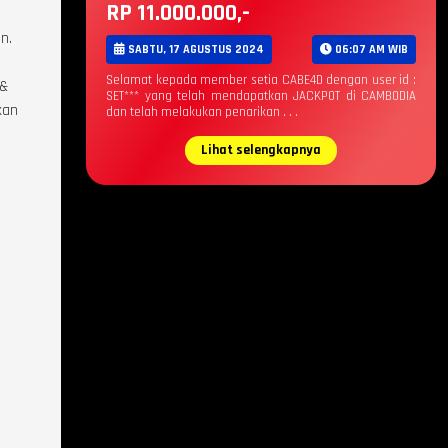
RP 11.000.000,-
n.
SABTU, 17 AGUSTUS 2024
06:07 AM WIB
Selamat kepada member setia CABE4D dengan user id :
 &
SET*** yang telah mendapatkan JACKPOT di CAMBODIA
kan
dan telah melakukan penarikan . . .
Lihat selengkapnya