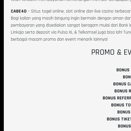
CABE4D
– Situs togel online, slot online dan live casino ter
Bagi kalian yang masih bingung ingin bermain dengan aman d
pembayaran yang disediakan sangat beragam mulai dari Bank lokal
Linkaja serta deposit via Pulsa XL & Telkomsel juga bisa loh! 
berbagai macam promo dan event menarik lainnya!
PROMO & EV
BONUS
BON
BONUS C
BONUS R
BONUS REFER
BONUS TO
BONUS 
BONUS TIKE
BONUS