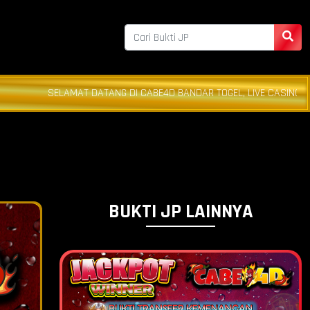
T DATANG DI CABE4D BANDAR TOGEL, LIVE CASINO & SLOT TERBAIK DA
BUKTI JP LAINNYA