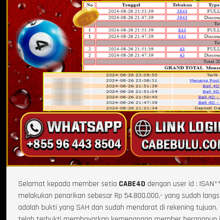
Selamat kepada member setia
CABE4D
dengan user id : ISAN
melakukan penarikan sebesar Rp 54.800.000,- yang sudah lan
adalah bukti yang SAH dan sudah mendarat di rekening tujuan.
telah terbukti membayarkan kemenangan member berapapun j