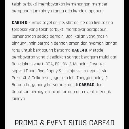
telah terbukti membayarkan kemenangan member
berapapun jumlahnya tanpa ada kendala apapun.
CABE4D
– Situs togel online, slot online dan live casino
terbesar yang telah terbukti membayar berapapun
kemenangan setiap pemain. Bagi kalian yang masih
bingung ingin bermain dengan aman dan nyaman jangan
ragu untuk bergabung bersama
CABE4D
. Metode
pembayaran yang disediakan sangat beragam mulai dari
Bank lokal seperti BCA, BRI, BNI & Mandiri , E-wallet
seperti Dana, Ovo, Gopay & Linkaja serta deposit via
Pulsa XL & Telkomsel juga bisa loh! Tunggu apalagi ?
Buruan bergabung bersama kami di
CABE4D
dan
dapatkan berbagai macam promo dan event menarik
lainnya!
PROMO & EVENT SITUS CABE4D