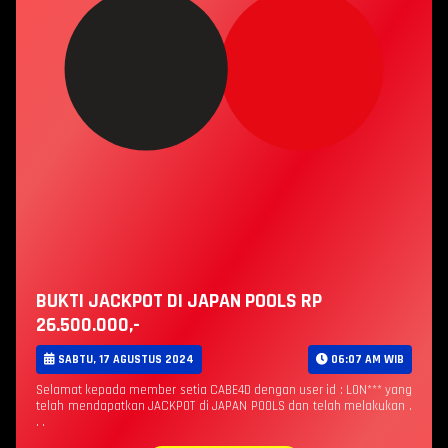
BUKTI JACKPOT DI JAPAN POOLS RP
26.500.000,-
SABTU, 17 AGUSTUS 2024
06:07 AM WIB
Selamat kepada member setia CABE4D dengan user id : LON*** yang
telah mendapatkan JACKPOT di JAPAN POOLS dan telah melakukan .
. .