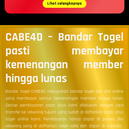
Lihat selengkapnya
CABE4D – Bandar Togel
pasti membayar
kemenangan member
hingga lunas
Bandar togel CABE4D merupakan bandar togel dan slot online
yang membayar semua kemenangan member hingga lunas.
Setiap pembayaran pada situs kami dilakukan dengan cara
transfer ke rekening tujuan yang sudah di daftarkan pada situs
togel online kami, Pembayaran hanya dapat di proses jika
rekening yang di daftarkan telah valid dan dapat di transfer.