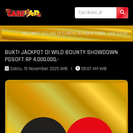
SELAMAT DATANG DI CABE4D BANDAR TOGEL, LIVE CASINO & SLOT T
BUKTI JACKPOT DI WILD BOUNTY SHOWDOWN
PGSOFT RP 4.000.000,-
Sabtu, 15 November 2025 WIB
|
05:07 AM WIB