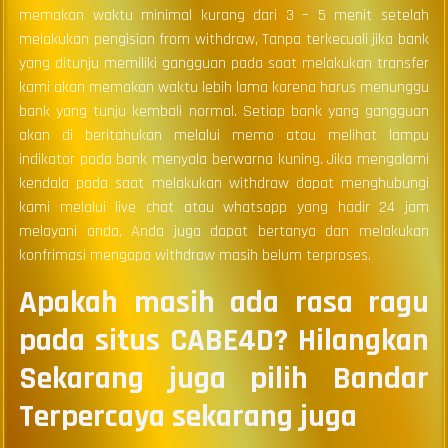
memakan waktu minimal kurang dari 3 – 5 menit setelah
melakukan pengisian from withdraw, Tanpa terkecuali jika bank
yang ditunju memiliki gangguan pada saat melakukan transfer
kami akan memakan waktu lebih lama karena harus menunggu
bank yang tunju kembali normal. Setiap bank yang gangguan
akan di beritahukan melalui memo atau melihat lampu
indikator pada bank menyala berwarna kuning. Jika mengalami
kendala pada saat melakukan withdraw dapat menghubungi
kami melalui live chat atau whatsapp yang hadir 24 jam
melayani anda, Anda juga dapat bertanya dan melakukan
konfrimasi mengapa withdraw masih belum terproses.
Apakah masih ada rasa ragu
pada situs CABE4D? Hilangkan
Sekarang juga pilih Bandar
Terpercaya sekarang juga