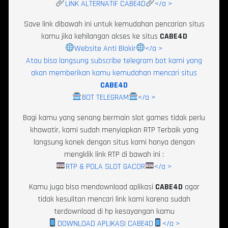
LINK ALTERNATIF CABE4D
</a >
Save link dibawah ini untuk kemudahan pencarian situs
kamu jika kehilangan akses ke situs
CABE4D
Website Anti Blokir
</a >
Atau bisa langsung subscribe telegram bot kami yang
akan memberikan kamu kemudahan mencari situs
CABE4D
BOT TELEGRAM
</a >
Bagi kamu yang senang bermain slot games tidak perlu
khawatir, kami sudah menyiapkan RTP Terbaik yang
langsung konek dengan situs kami hanya dengan
mengklik link RTP di bawah ini :
RTP & POLA SLOT GACOR
</a >
Kamu juga bisa mendownload aplikasi
CABE4D
agar
tidak kesulitan mencari link kami karena sudah
terdownload di hp kesayangan kamu
DOWNLOAD APLIKASI CABE4D
</a >