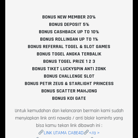
BONUS NEW MEMBER 20%
BONUS DEPOSIT 5%
BONUS CASHBACK UP TO 10%
BONUS ROLLINGAN UP TO 1%
BONUS REFERRAL TOGEL & SLOT GAMES
BONUS TOGEL ANGKA TERBALIK
BONUS TOGEL PRIZE 1 2 3
BONUS TIKET LUCKYSPIN ANTI ZONK
BONUS CHALLENGE SLOT
BONUS PETIR ZEUS & STARLIGHT PRINCESS
BONUS SCATTER MAHJONG
BONUS KOI GATE
Untuk kemudahan dan kelancaran bermain kami sudah
menyiapkan link anti nawala / anti blokir kominfo yang
bisa kamu tekan link dibawah ini :
LINK UTAMA CABE4D
</a >