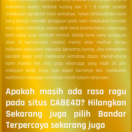
memakan waktu minimal kurang dari 3 – 5 menit setelah
melakukan pengisian from withdraw, Tanpa terkecuali jika bank
yang ditunju memiliki gangguan pada saat melakukan transfer
kami akan memakan waktu lebih lama karena harus menunggu
bank yang tunju kembali normal. Setiap bank yang gangguan
akan di beritahukan melalui memo atau melihat lampu
indikator pada bank menyala berwarna kuning. Jika mengalami
kendala pada saat melakukan withdraw dapat menghubungi
kami melalui live chat atau whatsapp yang hadir 24 jam
melayani anda, Anda juga dapat bertanya dan melakukan
konfrimasi mengapa withdraw masih belum terproses.
Apakah masih ada rasa ragu
pada situs CABE4D? Hilangkan
Sekarang juga pilih Bandar
Terpercaya sekarang juga