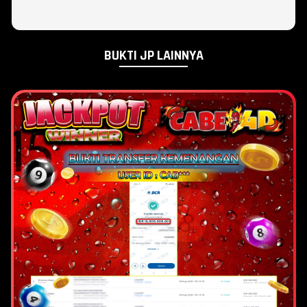
BUKTI JP LAINNYA