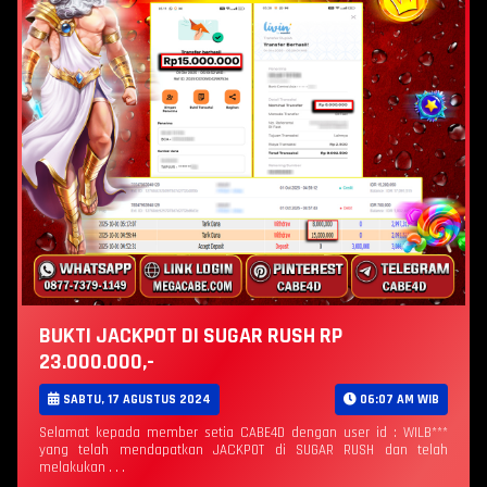
BUKTI JACKPOT DI SUGAR RUSH RP
23.000.000,-
SABTU, 17 AGUSTUS 2024
06:07 AM WIB
Selamat kepada member setia CABE4D dengan user id : WILB***
yang telah mendapatkan JACKPOT di SUGAR RUSH dan telah
melakukan . . .