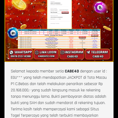
Selamat kepada member setia
CABE4D
dengan user id :
EGU*** yang telah mendapatkan JACKPOT di Toto Macau
P1 C.Bebas dan telah melakukan penarikan sebesar Rp
20.168.000,- yang sudah langsung masuk ke rekening
tanpa menunggu lama. Bukti pembayaran diatas adalah
bukti yang SAH dan sudah mendarat di rekening tujuan.
Terima kasih telah mempercayai kami sebagai Situs
Togel Terpercaya yang telah terbukti membayarkan