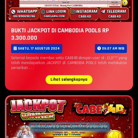
BUKTI JACKPOT DI CAMBODIA POOLS RP
3.300.000
SABTU, 17 AGUSTUS 2024
06:07 AM WIB
Selamat kepada member setia CABE4D dengan user id : ELD*** yang
telah mendapatkan JACKPOT di CAMBODIA POOLS telah melakukan
penarikan . . .
Lihat selengkapnya