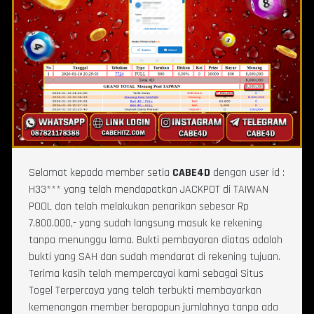
Selamat kepada member setia
CABE4D
dengan user id :
H33*** yang telah mendapatkan JACKPOT di TAIWAN
POOL dan telah melakukan penarikan sebesar Rp
7.800.000,- yang sudah langsung masuk ke rekening
tanpa menunggu lama. Bukti pembayaran diatas adalah
bukti yang SAH dan sudah mendarat di rekening tujuan.
Terima kasih telah mempercayai kami sebagai Situs
Togel Terpercaya yang telah terbukti membayarkan
kemenangan member berapapun jumlahnya tanpa ada