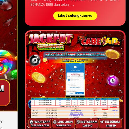
VAM*** yang telah mendapatkan JACKPOT di SWEET
BONANZA 1000 dan telah . . .
Lihat selengkapnya
er
a.