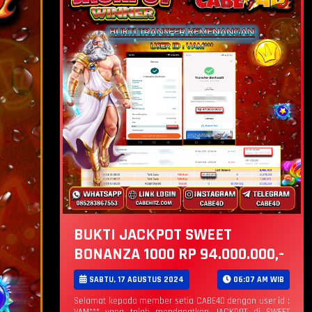
BUKTI JACKPOT SWEET
BONANZA 1000 RP 94.000.000,-
SABTU, 17 AGUSTUS 2024
06:07 AM WIB
Selamat kepada member setia CABE4D dengan user id :