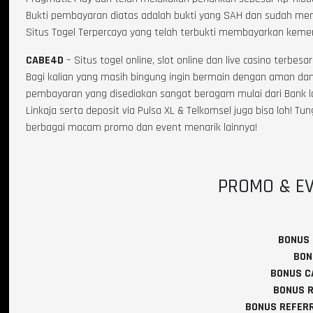
Bukti pembayaran diatas adalah bukti yang SAH dan sudah mend
Situs Togel Terpercaya yang telah terbukti membayarkan ke
CABE4D
– Situs togel online, slot online dan live casino ter
Bagi kalian yang masih bingung ingin bermain dengan aman d
pembayaran yang disediakan sangat beragam mulai dari Bank lokal
Linkaja serta deposit via Pulsa XL & Telkomsel juga bisa loh! 
berbagai macam promo dan event menarik lainnya!
PROMO & EV
BONUS
BON
BONUS C
BONUS R
BONUS REFER