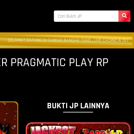
ANG DI CABE4D BANDAR TOGEL, LIVE CASINO & SLOT TERBAIK DAN TERP
ER PRAGMATIC PLAY RP
BUKTI JP LAINNYA