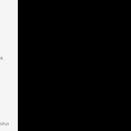
nk
situs