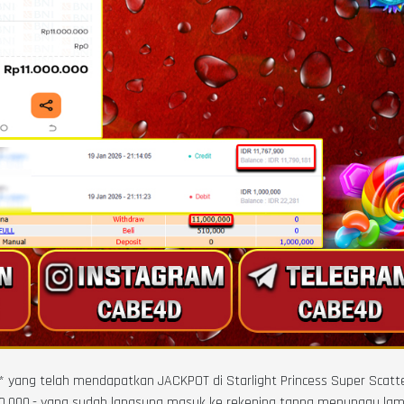
* yang telah mendapatkan JACKPOT di Starlight Princess Super Scatt
000.000,- yang sudah langsung masuk ke rekening tanpa menunggu lam