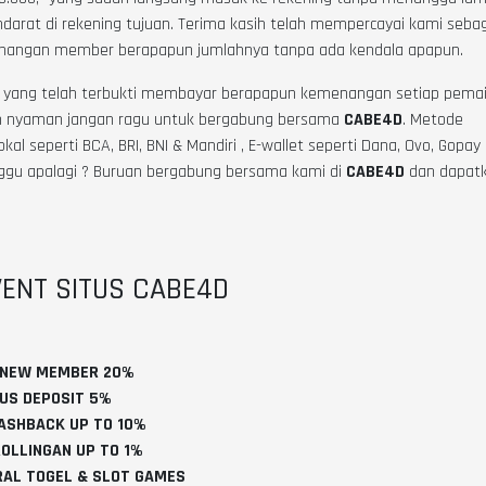
arat di rekening tujuan. Terima kasih telah mempercayai kami seba
menangan member berapapun jumlahnya tanpa ada kendala apapun.
besar yang telah terbukti membayar berapapun kemenangan setiap pemai
an nyaman jangan ragu untuk bergabung bersama
CABE4D
. Metode
 seperti BCA, BRI, BNI & Mandiri , E-wallet seperti Dana, Ovo, Gopay
Tunggu apalagi ? Buruan bergabung bersama kami di
CABE4D
dan dapat
ENT SITUS CABE4D
 NEW MEMBER 20%
US DEPOSIT 5%
ASHBACK UP TO 10%
OLLINGAN UP TO 1%
RAL TOGEL & SLOT GAMES