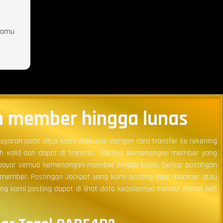
 kamu
n member hingga lunas
ran pada situs kami dilakukan dengan cara transfer ke rekening
telah valid dan dapat di transfer. Semua kemenangan member yang
mbayar semua kemenangan member hingga lunas. Setiap postingan
n member. Postingan Jackpot yang kami posting agar member atau
g kami posting dapat di lihat data keasliannya melalui nomor reff