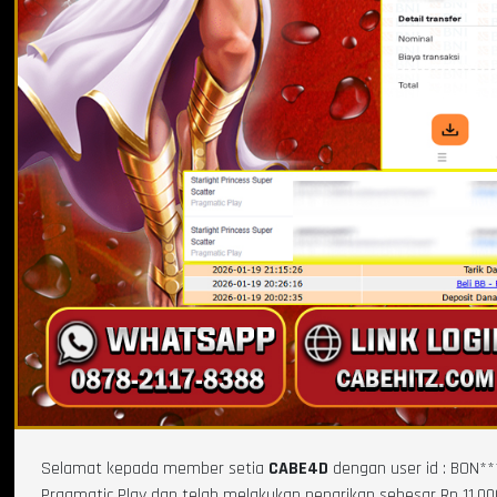
Selamat kepada member setia
CABE4D
dengan user id : BON**
Pragmatic Play dan telah melakukan penarikan sebesar Rp 11.