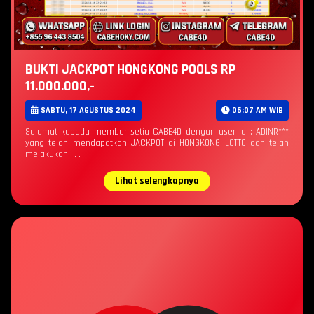
BUKTI JACKPOT HONGKONG POOLS RP
11.000.000,-
SABTU, 17 AGUSTUS 2024
06:07 AM WIB
Selamat kepada member setia CABE4D dengan user id : ADINR***
yang telah mendapatkan JACKPOT di HONGKONG LOTTO dan telah
melakukan . . .
Lihat selengkapnya