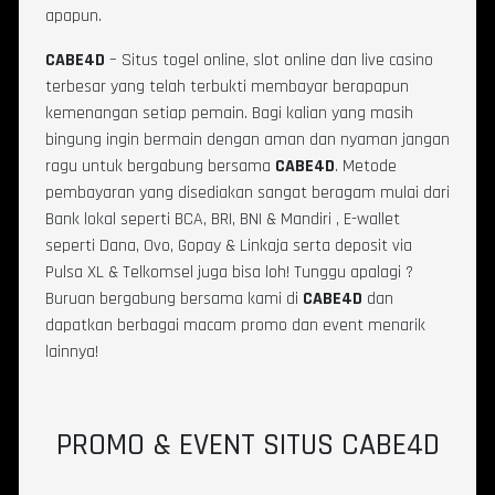
apapun.
CABE4D
– Situs togel online, slot online dan live casino
terbesar yang telah terbukti membayar berapapun
kemenangan setiap pemain. Bagi kalian yang masih
bingung ingin bermain dengan aman dan nyaman jangan
ragu untuk bergabung bersama
CABE4D
. Metode
pembayaran yang disediakan sangat beragam mulai dari
Bank lokal seperti BCA, BRI, BNI & Mandiri , E-wallet
seperti Dana, Ovo, Gopay & Linkaja serta deposit via
Pulsa XL & Telkomsel juga bisa loh! Tunggu apalagi ?
Buruan bergabung bersama kami di
CABE4D
dan
dapatkan berbagai macam promo dan event menarik
lainnya!
PROMO & EVENT SITUS CABE4D