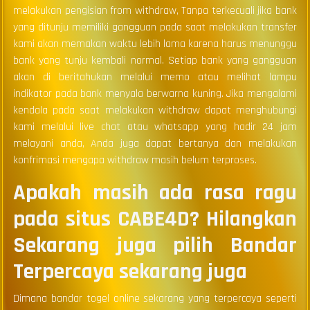
melakukan pengisian from withdraw, Tanpa terkecuali jika bank
yang ditunju memiliki gangguan pada saat melakukan transfer
kami akan memakan waktu lebih lama karena harus menunggu
bank yang tunju kembali normal. Setiap bank yang gangguan
akan di beritahukan melalui memo atau melihat lampu
indikator pada bank menyala berwarna kuning. Jika mengalami
kendala pada saat melakukan withdraw dapat menghubungi
kami melalui live chat atau whatsapp yang hadir 24 jam
melayani anda, Anda juga dapat bertanya dan melakukan
konfrimasi mengapa withdraw masih belum terproses.
Apakah masih ada rasa ragu
pada situs CABE4D? Hilangkan
Sekarang juga pilih Bandar
Terpercaya sekarang juga
Dimana bandar togel online sekarang yang terpercaya seperti