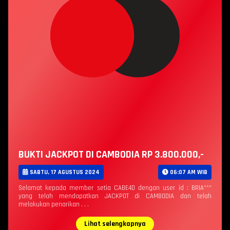
BUKTI JACKPOT DI CAMBODIA RP 3.800.000,-
SABTU, 17 AGUSTUS 2024
06:07 AM WIB
Selamat kepada member setia CABE4D dengan user id : BRIA***
yang telah mendapatkan JACKPOT di CAMBODIA dan telah
melakukan penarikan . . .
Lihat selengkapnya