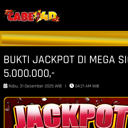
BUKTI JACKPOT DI MEGA S
5.000.000,-
Rabu, 31 Desember 2025 WIB
|
04:21 AM WIB