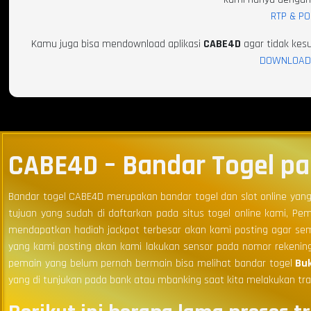
RTP & P
Kamu juga bisa mendownload aplikasi
CABE4D
agar tidak kes
DOWNLOAD 
CABE4D – Bandar Togel p
Bandar togel CABE4D merupakan bandar togel dan slot online ya
tujuan yang sudah di daftarkan pada situs togel online kami, P
mendapatkan hadiah jackpot terbesar akan kami posting agar s
yang kami posting akan kami lakukan sensor pada nomor rekenin
pemain yang belum pernah bermain bisa melihat bandar togel
Bu
yang di tunjukan pada bank atau mbanking saat kita melakukan tra