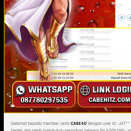
Selamat kepada member setia
CABE4D
dengan user id : JAT**
Dealer dan telah melakukan penarikan sebesar Rp 4.500.000,-