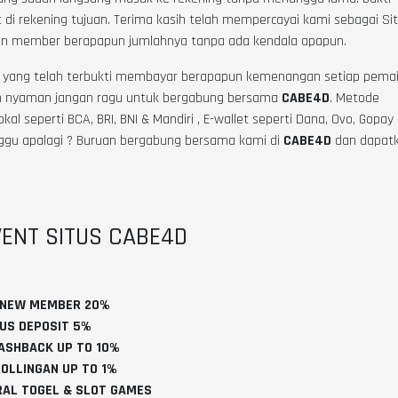
i rekening tujuan. Terima kasih telah mempercayai kami sebagai Si
an member berapapun jumlahnya tanpa ada kendala apapun.
besar yang telah terbukti membayar berapapun kemenangan setiap pemai
an nyaman jangan ragu untuk bergabung bersama
CABE4D
. Metode
 seperti BCA, BRI, BNI & Mandiri , E-wallet seperti Dana, Ovo, Gopay
Tunggu apalagi ? Buruan bergabung bersama kami di
CABE4D
dan dapat
ENT SITUS CABE4D
 NEW MEMBER 20%
US DEPOSIT 5%
ASHBACK UP TO 10%
OLLINGAN UP TO 1%
RAL TOGEL & SLOT GAMES