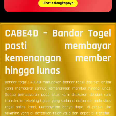
Lihat selengkapnya
CABE4D – Bandar Togel
pasti membayar
kemenangan member
hingga lunas
Bandar togel CABE4D merupakan bandar togel dan slot online
yang membayar semua kemenangan member hingga lunas.
Setiap pembayaran pada situs kami dilakukan dengan cara
transfer ke rekening tujuan yang sudah di daftarkan pada situs
togel online kami, Pembayaran hanya dapat di proses jika
rekening yang di daftarkan telah valid dan dapat di transfer.