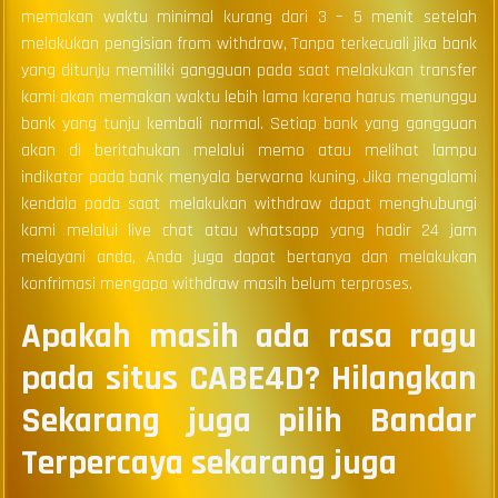
memakan waktu minimal kurang dari 3 – 5 menit setelah
melakukan pengisian from withdraw, Tanpa terkecuali jika bank
yang ditunju memiliki gangguan pada saat melakukan transfer
kami akan memakan waktu lebih lama karena harus menunggu
bank yang tunju kembali normal. Setiap bank yang gangguan
akan di beritahukan melalui memo atau melihat lampu
indikator pada bank menyala berwarna kuning. Jika mengalami
kendala pada saat melakukan withdraw dapat menghubungi
kami melalui live chat atau whatsapp yang hadir 24 jam
melayani anda, Anda juga dapat bertanya dan melakukan
konfrimasi mengapa withdraw masih belum terproses.
Apakah masih ada rasa ragu
pada situs CABE4D? Hilangkan
Sekarang juga pilih Bandar
Terpercaya sekarang juga