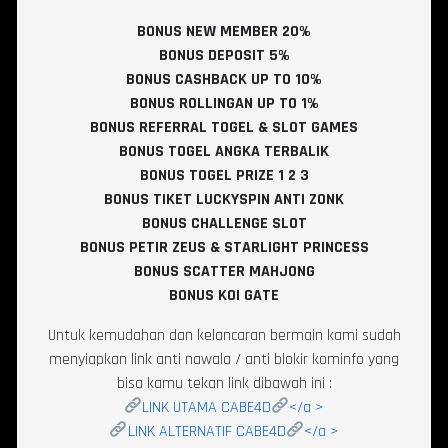
BONUS NEW MEMBER 20%
BONUS DEPOSIT 5%
BONUS CASHBACK UP TO 10%
BONUS ROLLINGAN UP TO 1%
BONUS REFERRAL TOGEL & SLOT GAMES
BONUS TOGEL ANGKA TERBALIK
BONUS TOGEL PRIZE 1 2 3
BONUS TIKET LUCKYSPIN ANTI ZONK
BONUS CHALLENGE SLOT
BONUS PETIR ZEUS & STARLIGHT PRINCESS
BONUS SCATTER MAHJONG
BONUS KOI GATE
Untuk kemudahan dan kelancaran bermain kami sudah
menyiapkan link anti nawala / anti blokir kominfo yang
bisa kamu tekan link dibawah ini :
LINK UTAMA CABE4D
</a >
LINK ALTERNATIF CABE4D
</a >