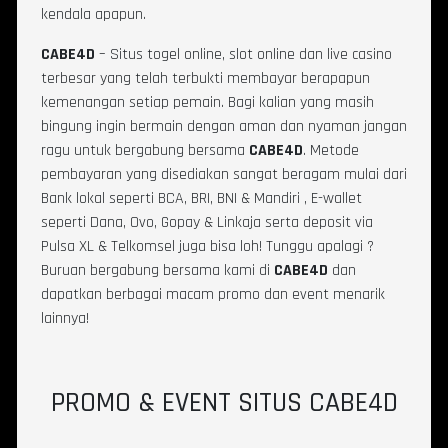
kendala apapun.
CABE4D
– Situs togel online, slot online dan live casino
terbesar yang telah terbukti membayar berapapun
kemenangan setiap pemain. Bagi kalian yang masih
bingung ingin bermain dengan aman dan nyaman jangan
ragu untuk bergabung bersama
CABE4D
. Metode
pembayaran yang disediakan sangat beragam mulai dari
Bank lokal seperti BCA, BRI, BNI & Mandiri , E-wallet
seperti Dana, Ovo, Gopay & Linkaja serta deposit via
Pulsa XL & Telkomsel juga bisa loh! Tunggu apalagi ?
Buruan bergabung bersama kami di
CABE4D
dan
dapatkan berbagai macam promo dan event menarik
lainnya!
PROMO & EVENT SITUS CABE4D