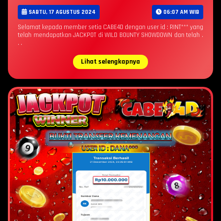
SABTU, 17 AGUSTUS 2024
06:07 AM WIB
Selamat kepada member setia CABE4D dengan user id : RINT*** yang
telah mendapatkan JACKPOT di WILD BOUNTY SHOWDOWN dan telah .
. .
Lihat selengkapnya