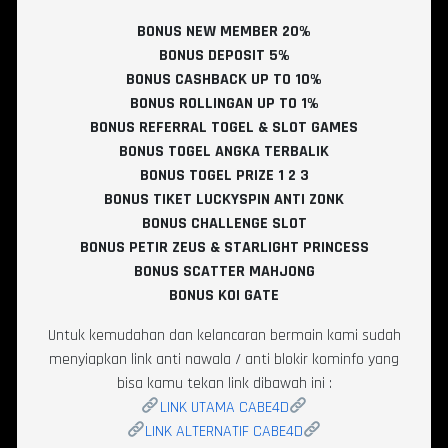
BONUS NEW MEMBER 20%
BONUS DEPOSIT 5%
BONUS CASHBACK UP TO 10%
BONUS ROLLINGAN UP TO 1%
BONUS REFERRAL TOGEL & SLOT GAMES
BONUS TOGEL ANGKA TERBALIK
BONUS TOGEL PRIZE 1 2 3
BONUS TIKET LUCKYSPIN ANTI ZONK
BONUS CHALLENGE SLOT
BONUS PETIR ZEUS & STARLIGHT PRINCESS
BONUS SCATTER MAHJONG
BONUS KOI GATE
Untuk kemudahan dan kelancaran bermain kami sudah
menyiapkan link anti nawala / anti blokir kominfo yang
bisa kamu tekan link dibawah ini :
LINK UTAMA CABE4D
LINK ALTERNATIF CABE4D