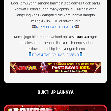
Bagi kamu yang senang bermain slot games tidak perlu
khawatir, kami sudah menyiapkan RTP Terbaik yang
langsung konek dengan situs kami hanya dengan
mengklik link RTP di bawah ini :
RTP & POLA SLOT GACOR
Kamu juga bisa mendownload aplikasi
CABE4D
agar
tidak kesulitan mencari link kami karena sudah
terdownload di hp kesayangan kamu
DOWNLOAD APLIKASI CABE4D
BUKTI JP LAINNYA