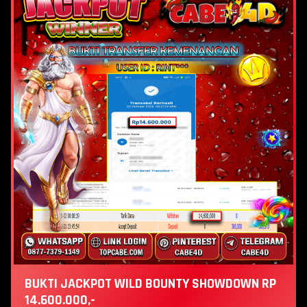
BUKTI JACKPOT WILD BOUNTY SHOWDOWN RP
14.600.000,-