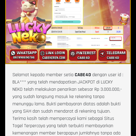
Selamat kepada member setia
CABE4D
dengan user id :
BLA*** yang telah mendapatkan JACKPOT di LUCKY
NEKO telah melakukan penarikan sebesar Rp 3.000.000,-
yang sudah langsung masuk ke rekening tanpa
menunggu lama. Bukti pembayaran diatas adalah bukti
yang SAH dan sudah mendarat di rekening tujuan.
Terima kasih telah mempercayai kami sebagai Situs
Togel Terpercaya yang telah terbukti membayarkan
kemenangan member berapapun jumlahnya tanpa ada