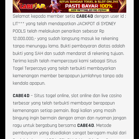
Selamat kepada member setia
CABE4D
dengan user id :
LIT*** yang telah mendapatkan JACKPOT di SYDNEY
POOLS telah melakukan penarikan sebesar Rp
12.000.000,- yang sudah langsung masuk ke rekening
tanpa menunggu lama. Bukti pembayaran diatas adalah
bukti yang SAH dan sudah mendarat di rekening tujuan.
Terima kasih telah mempercayai kami sebagai Situs
Togel Terpercaya yang telah terbukti membayarkan
kemenangan member berapapun jumlahnya tanpa ada
kendala apapun.
CABE4D
– Situs togel online, slot online dan live casino
terbesar yang telah terbukti membayar berapapun
kemenangan setiap pemain. Bagi kalian yang masih
bingung ingin bermain dengan aman dan nyaman jangan
ragu untuk bergabung bersama
CABE4D
. Metode
pembayaran yang disediakan sangat beragam mulai dari