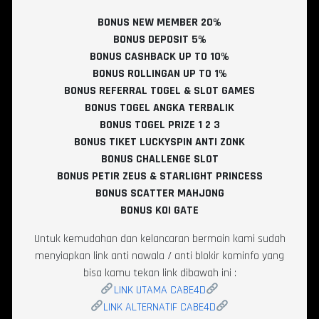
BONUS NEW MEMBER 20%
BONUS DEPOSIT 5%
BONUS CASHBACK UP TO 10%
BONUS ROLLINGAN UP TO 1%
BONUS REFERRAL TOGEL & SLOT GAMES
BONUS TOGEL ANGKA TERBALIK
BONUS TOGEL PRIZE 1 2 3
BONUS TIKET LUCKYSPIN ANTI ZONK
BONUS CHALLENGE SLOT
BONUS PETIR ZEUS & STARLIGHT PRINCESS
BONUS SCATTER MAHJONG
BONUS KOI GATE
Untuk kemudahan dan kelancaran bermain kami sudah
menyiapkan link anti nawala / anti blokir kominfo yang
bisa kamu tekan link dibawah ini :
LINK UTAMA CABE4D
LINK ALTERNATIF CABE4D