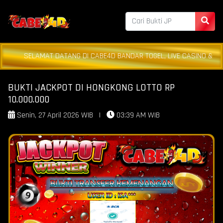
AMAT DATANG DI CABE4D BANDAR TOGEL, LIVE CASINO & SLOT TERBAIK 
BUKTI JACKPOT DI HONGKONG LOTTO RP
10.000.000
Senin, 27 April 2026 WIB
|
03:39 AM WIB