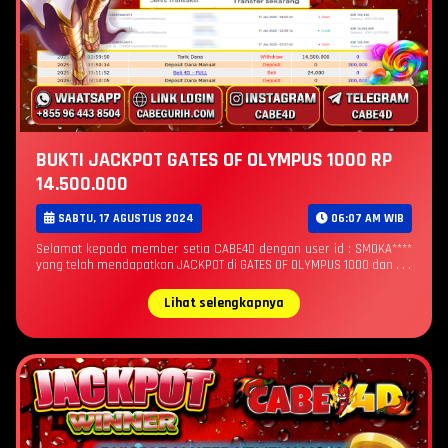
BUKTI JACKPOT GATES OF OLYMPUS 1000 RP
14.500.000
SABTU, 17 AGUSTUS 2024
06:07 AM WIB
Selamat kepada member setia CABE4D dengan user id : SMOKA****
yang telah mendapatkan JACKPOT di GATES OF OLYMPUS 1000 dan . . .
Lihat selengkapnya