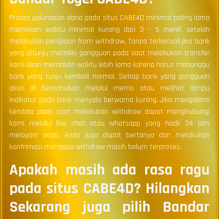
Proses pelunasan dana pada situs CABE4D minimal paling lama
memakan waktu minimal kurang dari 3 – 5 menit setelah
melakukan pengisian from withdraw, Tanpa terkecuali jika bank
yang ditunju memiliki gangguan pada saat melakukan transfer
kami akan memakan waktu lebih lama karena harus menunggu
bank yang tunju kembali normal. Setiap bank yang gangguan
akan di beritahukan melalui memo atau melihat lampu
indikator pada bank menyala berwarna kuning. Jika mengalami
kendala pada saat melakukan withdraw dapat menghubungi
kami melalui live chat atau whatsapp yang hadir 24 jam
melayani anda, Anda juga dapat bertanya dan melakukan
konfrimasi mengapa withdraw masih belum terproses.
Apakah masih ada rasa ragu
pada situs CABE4D? Hilangkan
Sekarang juga pilih Bandar