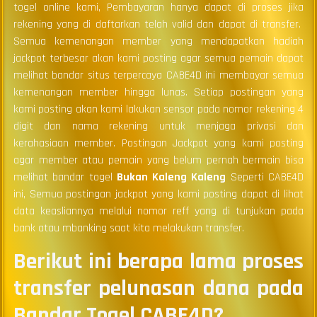
togel online kami, Pembayaran hanya dapat di proses jika
rekening yang di daftarkan telah valid dan dapat di transfer.
Semua kemenangan member yang mendapatkan hadiah
jackpot terbesar akan kami posting agar semua pemain dapat
melihat bandar situs terpercaya CABE4D ini membayar semua
kemenangan member hingga lunas. Setiap postingan yang
kami posting akan kami lakukan sensor pada nomor rekening 4
digit dan nama rekening untuk menjaga privasi dan
kerahasiaan member. Postingan Jackpot yang kami posting
agar member atau pemain yang belum pernah bermain bisa
melihat bandar togel
Bukan Kaleng Kaleng
Seperti CABE4D
ini, Semua postingan jackpot yang kami posting dapat di lihat
data keasliannya melalui nomor reff yang di tunjukan pada
bank atau mbanking saat kita melakukan transfer.
Berikut ini berapa lama proses
transfer pelunasan dana pada
Bandar Togel CABE4D?