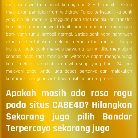
memakan waktu minimal kurang dari 3 – 5 menit setelah
melakukan pengisian from withdraw, Tanpa terkecuali jika bank
yang ditunju memiliki gangguan pada saat melakukan transfer
kami akan memakan waktu lebih lama karena harus menunggu
bank yang tunju kembali normal. Setiap bank yang gangguan
akan di beritahukan melalui memo atau melihat lampu
indikator pada bank menyala berwarna kuning. Jika mengalami
kendala pada saat melakukan withdraw dapat menghubungi
kami melalui live chat atau whatsapp yang hadir 24 jam
melayani anda, Anda juga dapat bertanya dan melakukan
konfrimasi mengapa withdraw masih belum terproses.
Apakah masih ada rasa ragu
pada situs CABE4D? Hilangkan
Sekarang juga pilih Bandar
Terpercaya sekarang juga