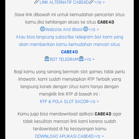
LINK ALTERNATIF CABE4D
</a >
Save link dibawah ini untuk kemudahan pencarian situs
kamu jika kehilangan akses ke situs
CABE4D
Website Anti Blokir
</a >
Atau bisa langsung subscribe telegram bot kami yang
akan memberikan kamu kemudahan mencari situs
CABE4D
BOT TELEGRAM
</a >
Bagi kamu yang senang bermain slot games tidak perlu
khawatir, kami sudah menyiapkan RTP Terbaik yang
langsung konek dengan situs kami hanya dengan
mengklik link RTP di bawah ini :
RTP & POLA SLOT GACOR</a >
Kamu juga bisa mendownload aplikasi
CABE4D
agar
tidak kesulitan mencari link kami karena sudah
terdownload di hp kesayangan kamu
DOWNLOAD APLIKASI CABE4D</a >