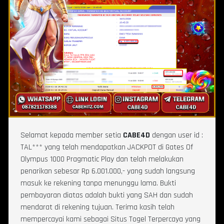
Selamat kepada member setia
CABE4D
dengan user id :
TAL*** yang telah mendapatkan JACKPOT di Gates Of
Olympus 1000 Pragmatic Play dan telah melakukan
penarikan sebesar Rp 6.001.000,- yang sudah langsung
masuk ke rekening tanpa menunggu lama. Bukti
pembayaran diatas adalah bukti yang SAH dan sudah
mendarat di rekening tujuan. Terima kasih telah
mempercayai kami sebagai Situs Togel Terpercaya yang