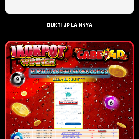
BUKTI JP LAINNYA