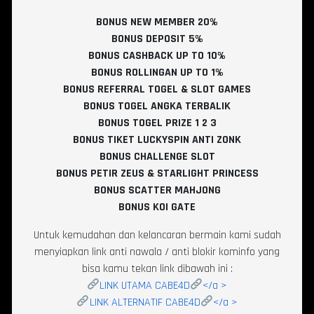
BONUS NEW MEMBER 20%
BONUS DEPOSIT 5%
BONUS CASHBACK UP TO 10%
BONUS ROLLINGAN UP TO 1%
BONUS REFERRAL TOGEL & SLOT GAMES
BONUS TOGEL ANGKA TERBALIK
BONUS TOGEL PRIZE 1 2 3
BONUS TIKET LUCKYSPIN ANTI ZONK
BONUS CHALLENGE SLOT
BONUS PETIR ZEUS & STARLIGHT PRINCESS
BONUS SCATTER MAHJONG
BONUS KOI GATE
Untuk kemudahan dan kelancaran bermain kami sudah
menyiapkan link anti nawala / anti blokir kominfo yang
bisa kamu tekan link dibawah ini :
LINK UTAMA CABE4D
</a >
LINK ALTERNATIF CABE4D
</a >