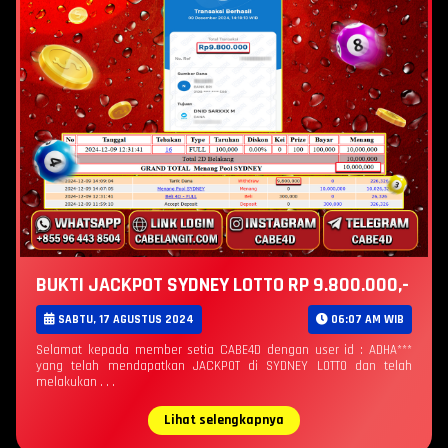
BUKTI JACKPOT SYDNEY LOTTO RP 9.800.000,-
SABTU, 17 AGUSTUS 2024
06:07 AM WIB
Selamat kepada member setia CABE4D dengan user id : ADHA***
yang telah mendapatkan JACKPOT di SYDNEY LOTTO dan telah
melakukan . . .
Lihat selengkapnya