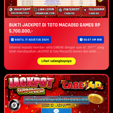
BUKTI JACKPOT DI TOTO MACAO5D GAMES RP
5.700.000,-
SABTU, 17 AGUSTUS 2024
06:07 AM WIB
Selamat kepada member setia CABE4D dengan user id : SYI*** yang
telah mendapatkan JACKPOT di Toto Macao5D Games dan telah . . .
Lihat selengkapnya