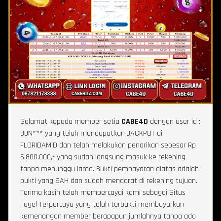
Selamat kepada member setia
CABE4D
dengan user id :
BUN*** yang telah mendapatkan JACKPOT di
FLORIDAMID dan telah melakukan penarikan sebesar Rp
6.800.000,- yang sudah langsung masuk ke rekening
tanpa menunggu lama. Bukti pembayaran diatas adalah
bukti yang SAH dan sudah mendarat di rekening tujuan.
Terima kasih telah mempercayai kami sebagai Situs
Togel Terpercaya yang telah terbukti membayarkan
kemenangan member berapapun jumlahnya tanpa ada