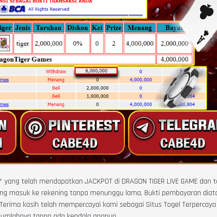
** yang telah mendapatkan JACKPOT di DRAGON TIGER LIVE GAME dan t
ung masuk ke rekening tanpa menunggu lama. Bukti pembayaran diat
 Terima kasih telah mempercayai kami sebagai Situs Togel Terpercaya
umlahnya tanpa ada kendala apapun.