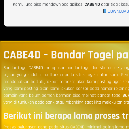
Kamu juga bisa mendownload aplikasi
CABE4D
agar tidak kes
DOWNLOAD 
CABE4D – Bandar Togel p
Bandar togel CABE4D merupakan bandar togel dan slot online ya
tujuan yang sudah di daftarkan pada situs togel online kami, P
mendapatkan hadiah jackpot terbesar akan kami posting agar s
yang kami posting akan kami lakukan sensor pada nomor rekenin
pemain yang belum pernah bermain bisa melihat bandar togel
Bu
yang di tunjukan pada bank atau mbanking saat kita melakukan tra
Berikut ini berapa lama proses 
Proses pelunasan dana pada situs CABE4D minimal paling lama me