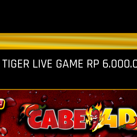
TIGER LIVE GAME RP 6.000.