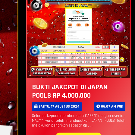
BUKTI JAKCPOT DI JAPAN
POOLS RP 4.000.000
SABTU, 17 AGUSTUS 2024
06:07 AM WIB
Selamat kepada member setia CABE4D dengan user id :
MAL*** yang telah mendapatkan JAPAN POOLS telah
melakukan penarikan sebesar Rp . . .