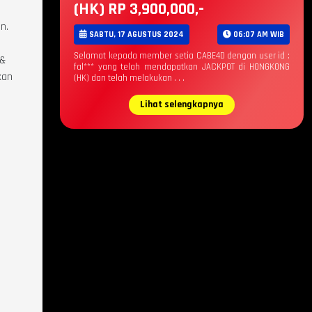
(HK) RP 3,900,000,-
n.
SABTU, 17 AGUSTUS 2024
06:07 AM WIB
Selamat kepada member setia CABE4D dengan user id :
 &
fal*** yang telah mendapatkan JACKPOT di HONGKONG
kan
(HK) dan telah melakukan . . .
Lihat selengkapnya