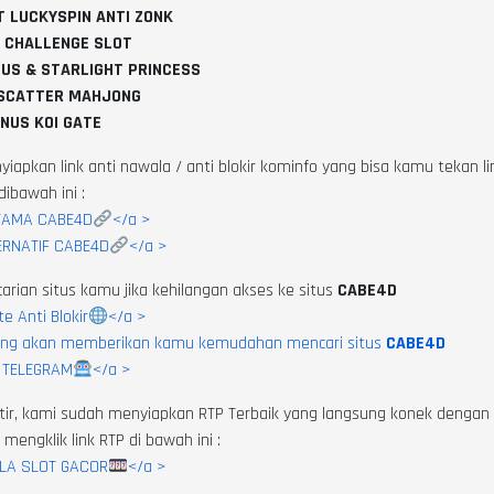
T LUCKYSPIN ANTI ZONK
 CHALLENGE SLOT
EUS & STARLIGHT PRINCESS
SCATTER MAHJONG
NUS KOI GATE
kan link anti nawala / anti blokir kominfo yang bisa kamu tekan li
dibawah ini :
UTAMA CABE4D
</a >
ERNATIF CABE4D
</a >
arian situs kamu jika kehilangan akses ke situs
CABE4D
e Anti Blokir
</a >
 yang akan memberikan kamu kemudahan mencari situs
CABE4D
 TELEGRAM
</a >
ir, kami sudah menyiapkan RTP Terbaik yang langsung konek dengan 
engklik link RTP di bawah ini :
OLA SLOT GACOR
</a >