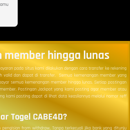
 kamu
n member hingga lunas
ran pada situs kami dilakukan dengan cara transfer ke rekening
telah valid dan dapat di transfer. Semua kemenangan member yang
mbayar semua kemenangan member hingga lunas. Setiap postingan
n member. Postingan Jackpot yang kami posting agar member atau
g kami posting dapat di lihat data keasliannya melalui nomor reff
dar Togel CABE4D?
engisian from withdraw, Tanpa terkecuali jika bank yang ditunju