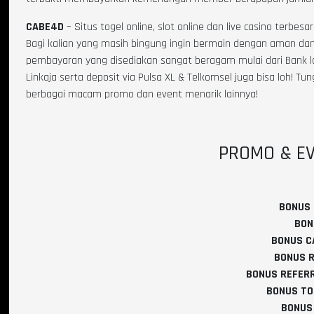
CABE4D
– Situs togel online, slot online dan live casino ter
Bagi kalian yang masih bingung ingin bermain dengan aman d
pembayaran yang disediakan sangat beragam mulai dari Bank lokal
Linkaja serta deposit via Pulsa XL & Telkomsel juga bisa loh! 
berbagai macam promo dan event menarik lainnya!
PROMO & EV
BONUS
BON
BONUS C
BONUS R
BONUS REFER
BONUS TO
BONUS 