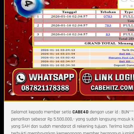
Selamat kepada member setia
CABE4D
dengan user id : BUN*
penarikan sebesar Rp 5.500.000,- yang sudah langsung masuk 
yang SAH dan sudah mendarat di rekening tujuan. Terima kasih
terbukti membayarkan kemenangan member berapapun jumlah