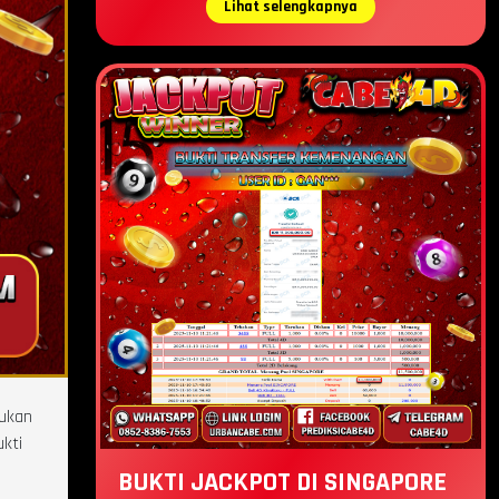
Lihat selengkapnya
kukan
kti
BUKTI JACKPOT DI SINGAPORE