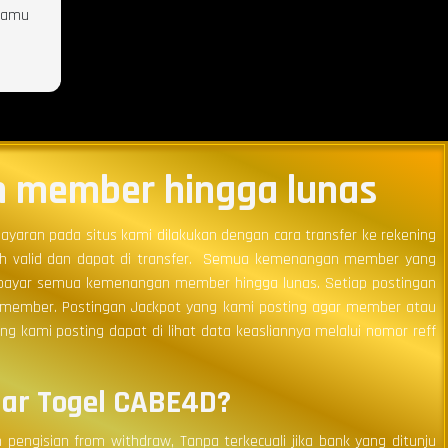
 kamu
n member hingga lunas
ran pada situs kami dilakukan dengan cara transfer ke rekening
telah valid dan dapat di transfer. Semua kemenangan member yang
mbayar semua kemenangan member hingga lunas. Setiap postingan
n member. Postingan Jackpot yang kami posting agar member atau
g kami posting dapat di lihat data keasliannya melalui nomor reff
dar Togel CABE4D?
engisian from withdraw, Tanpa terkecuali jika bank yang ditunju