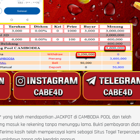
** yang telah mendapatkan JACKPOT di CAMBODIA POOL dan telah
ung masuk ke rekening tanpa menunggu lama. Bukti pembayaran diat
 Terima kasih telah mempercayai kami sebagai Situs Togel Terpercaya
umlahnya tanpa ada kendala apapun.