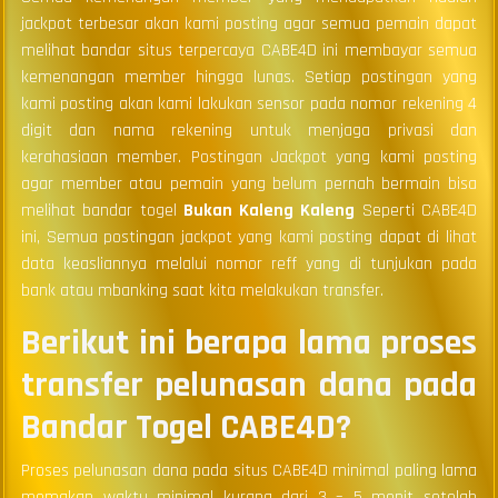
jackpot terbesar akan kami posting agar semua pemain dapat
melihat bandar situs terpercaya CABE4D ini membayar semua
kemenangan member hingga lunas. Setiap postingan yang
kami posting akan kami lakukan sensor pada nomor rekening 4
digit dan nama rekening untuk menjaga privasi dan
kerahasiaan member. Postingan Jackpot yang kami posting
agar member atau pemain yang belum pernah bermain bisa
melihat bandar togel
Bukan Kaleng Kaleng
Seperti CABE4D
ini, Semua postingan jackpot yang kami posting dapat di lihat
data keasliannya melalui nomor reff yang di tunjukan pada
bank atau mbanking saat kita melakukan transfer.
Berikut ini berapa lama proses
transfer pelunasan dana pada
Bandar Togel CABE4D?
Proses pelunasan dana pada situs CABE4D minimal paling lama
memakan waktu minimal kurang dari 3 – 5 menit setelah