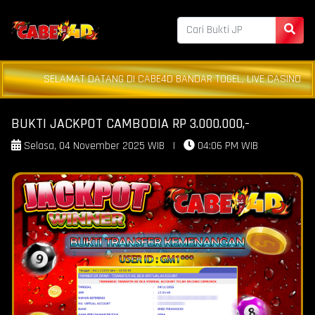
SELAMAT DATANG DI CABE4D BANDAR TOGEL, LIVE CASINO & SLOT TERB
BUKTI JACKPOT CAMBODIA RP 3.000.000,-
Selasa, 04 November 2025 WIB
|
04:06 PM WIB