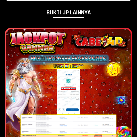
BUKTI JP LAINNYA