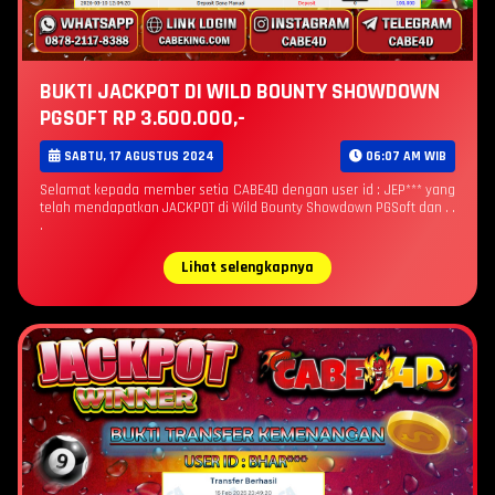
BUKTI JACKPOT DI WILD BOUNTY SHOWDOWN
PGSOFT RP 3.600.000,-
SABTU, 17 AGUSTUS 2024
06:07 AM WIB
Selamat kepada member setia CABE4D dengan user id : JEP*** yang
telah mendapatkan JACKPOT di Wild Bounty Showdown PGSoft dan . .
.
Lihat selengkapnya