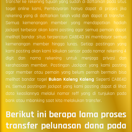
transfer ke rekening tujuan yang sudah di daftarkan pada situs
togel online kami, Pembayaran hanya dapat di proses jika
rekening yang di daftarkan telah valid dan dapat di transfer.
Semua kemenangan member yang mendapatkan hadiah
jackpot terbesar akan kami posting agar semua pemain dapat
melihat bandar situs terpercaya CABE4D ini membayar semua
kemenangan member hingga lunas. Setiap postingan yang
kami posting akan kami lakukan sensor pada nomor rekening 4
digit dan nama rekening untuk menjaga privasi dan
kerahasiaan member. Postingan Jackpot yang kami posting
agar member atau pemain yang belum pernah bermain bisa
melihat bandar togel
Bukan Kaleng Kaleng
Seperti CABE4D
ini, Semua postingan jackpot yang kami posting dapat di lihat
data keasliannya melalui nomor reff yang di tunjukan pada
bank atau mbanking saat kita melakukan transfer.
Berikut ini berapa lama proses
transfer pelunasan dana pada