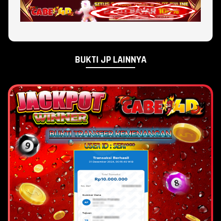
BUKTI JP LAINNYA