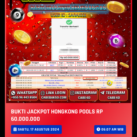
BUKTI JACKPOT HONGKONG POOLS RP
60.000.000
SABTU, 17 AGUSTUS 2024
06:07 AM WIB