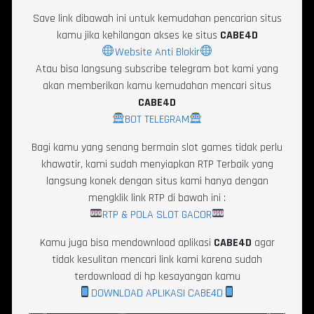
Save link dibawah ini untuk kemudahan pencarian situs
kamu jika kehilangan akses ke situs
CABE4D
Website Anti Blokir
Atau bisa langsung subscribe telegram bot kami yang
akan memberikan kamu kemudahan mencari situs
CABE4D
BOT TELEGRAM
Bagi kamu yang senang bermain slot games tidak perlu
khawatir, kami sudah menyiapkan RTP Terbaik yang
langsung konek dengan situs kami hanya dengan
mengklik link RTP di bawah ini :
RTP & POLA SLOT GACOR
Kamu juga bisa mendownload aplikasi
CABE4D
agar
tidak kesulitan mencari link kami karena sudah
terdownload di hp kesayangan kamu
DOWNLOAD APLIKASI CABE4D