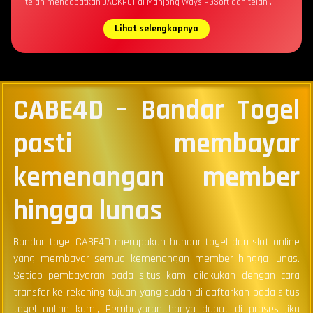
telah mendapatkan JACKPOT di Mahjong Ways PGSoft dan telah . . .
Lihat selengkapnya
CABE4D – Bandar Togel
pasti membayar
kemenangan member
hingga lunas
Bandar togel CABE4D merupakan bandar togel dan slot online
yang membayar semua kemenangan member hingga lunas.
Setiap pembayaran pada situs kami dilakukan dengan cara
transfer ke rekening tujuan yang sudah di daftarkan pada situs
togel online kami, Pembayaran hanya dapat di proses jika