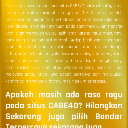
Proses pelunasan dana pada situs CABE4D minimal paling lama
memakan waktu minimal kurang dari 3 – 5 menit setelah
melakukan pengisian from withdraw, Tanpa terkecuali jika bank
yang ditunju memiliki gangguan pada saat melakukan transfer
kami akan memakan waktu lebih lama karena harus menunggu
bank yang tunju kembali normal. Setiap bank yang gangguan
akan di beritahukan melalui memo atau melihat lampu
indikator pada bank menyala berwarna kuning. Jika mengalami
kendala pada saat melakukan withdraw dapat menghubungi
kami melalui live chat atau whatsapp yang hadir 24 jam
melayani anda, Anda juga dapat bertanya dan melakukan
konfrimasi mengapa withdraw masih belum terproses.
Apakah masih ada rasa ragu
pada situs CABE4D? Hilangkan
Sekarang juga pilih Bandar
Terpercaya sekarang juga