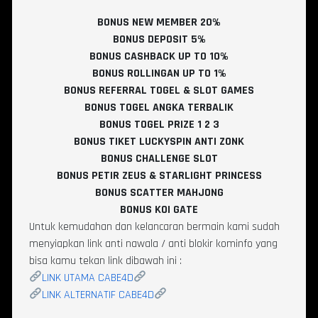
BONUS NEW MEMBER 20%
BONUS DEPOSIT 5%
BONUS CASHBACK UP TO 10%
BONUS ROLLINGAN UP TO 1%
BONUS REFERRAL TOGEL & SLOT GAMES
BONUS TOGEL ANGKA TERBALIK
BONUS TOGEL PRIZE 1 2 3
BONUS TIKET LUCKYSPIN ANTI ZONK
BONUS CHALLENGE SLOT
BONUS PETIR ZEUS & STARLIGHT PRINCESS
BONUS SCATTER MAHJONG
BONUS KOI GATE
Untuk kemudahan dan kelancaran bermain kami sudah
menyiapkan link anti nawala / anti blokir kominfo yang
bisa kamu tekan link dibawah ini :
LINK UTAMA CABE4D
LINK ALTERNATIF CABE4D