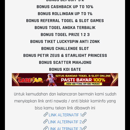
BONUS CASHBACK UP TO 10%
BONUS ROLLINGAN UP TO 1%
BONUS REFERRAL TOGEL & SLOT GAMES
BONUS TOGEL ANGKA TERBALIK
BONUS TOGEL PRIZE 1 2 3
BONUS TIKET LUCKYSPIN ANTI ZONK
BONUS CHALLENGE SLOT
BONUS PETIR ZEUS & STARLIGHT PRINCESS
BONUS SCATTER MAHJONG
BONUS KOI GATE
Untuk kemudahan dan kelancaran bermain kami sudah
menyiapkan link anti nawala / anti blokir kominfo yang
bisa kamu tekan link dibawah ini
LINK ALTERNATIF 1
LINK ALTERNATIF 2
LINK ALTERNATIF 3