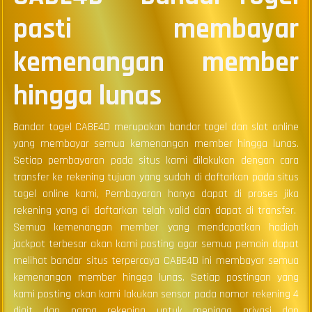
pasti membayar
kemenangan member
hingga lunas
Bandar togel CABE4D merupakan bandar togel dan slot online
yang membayar semua kemenangan member hingga lunas.
Setiap pembayaran pada situs kami dilakukan dengan cara
transfer ke rekening tujuan yang sudah di daftarkan pada situs
togel online kami, Pembayaran hanya dapat di proses jika
rekening yang di daftarkan telah valid dan dapat di transfer.
Semua kemenangan member yang mendapatkan hadiah
jackpot terbesar akan kami posting agar semua pemain dapat
melihat bandar situs terpercaya CABE4D ini membayar semua
kemenangan member hingga lunas. Setiap postingan yang
kami posting akan kami lakukan sensor pada nomor rekening 4
digit dan nama rekening untuk menjaga privasi dan