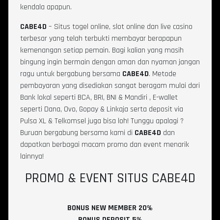
kendala apapun.
CABE4D
– Situs togel online, slot online dan live casino
terbesar yang telah terbukti membayar berapapun
kemenangan setiap pemain. Bagi kalian yang masih
bingung ingin bermain dengan aman dan nyaman jangan
ragu untuk bergabung bersama
CABE4D
. Metode
pembayaran yang disediakan sangat beragam mulai dari
Bank lokal seperti BCA, BRI, BNI & Mandiri , E-wallet
seperti Dana, Ovo, Gopay & Linkaja serta deposit via
Pulsa XL & Telkomsel juga bisa loh! Tunggu apalagi ?
Buruan bergabung bersama kami di
CABE4D
dan
dapatkan berbagai macam promo dan event menarik
lainnya!
PROMO & EVENT SITUS CABE4D
BONUS NEW MEMBER 20%
BONUS DEPOSIT 5%