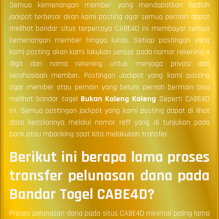
Semua kemenangan member yang mendapatkan hadiah
jackpot terbesar akan kami posting agar semua pemain dapat
melihat bandar situs terpercaya CABE4D ini membayar semua
kemenangan member hingga lunas. Setiap postingan yang
kami posting akan kami lakukan sensor pada nomor rekening 4
digit dan nama rekening untuk menjaga privasi dan
kerahasiaan member. Postingan Jackpot yang kami posting
agar member atau pemain yang belum pernah bermain bisa
melihat bandar togel
Bukan Kaleng Kaleng
Seperti CABE4D
ini, Semua postingan jackpot yang kami posting dapat di lihat
data keasliannya melalui nomor reff yang di tunjukan pada
bank atau mbanking saat kita melakukan transfer.
Berikut ini berapa lama proses
transfer pelunasan dana pada
Bandar Togel CABE4D?
Proses pelunasan dana pada situs CABE4D minimal paling lama