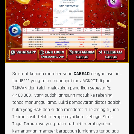
Selamat kepada member setia
CABE4D
dengan user id :
fuad8*** yang telah mendapatkan JACKPOT di pool
TAIWAN dan telah melakukan penarikan sebesar Rp
4,460,000,- yang sudah langsung masuk ke rekening
tanpa menunggu lama. Bukti pembayaran diatas adalah
bukti yang SAH dan sudah mendarat di rekening tujuan.
Terima kasih telah mempercayai kami sebagai Situs
Togel Terpercaya yang telah terbukti membayarkan
kemenangan member berapapun jumlahnya tanpa ada