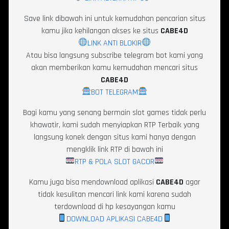
Save link dibawah ini untuk kemudahan pencarian situs
kamu jika kehilangan akses ke situs
CABE4D
LINK ANTI BLOKIR
Atau bisa langsung subscribe telegram bot kami yang
akan memberikan kamu kemudahan mencari situs
CABE4D
BOT TELEGRAM
Bagi kamu yang senang bermain slot games tidak perlu
khawatir, kami sudah menyiapkan RTP Terbaik yang
langsung konek dengan situs kami hanya dengan
mengklik link RTP di bawah ini
RTP & POLA SLOT GACOR
Kamu juga bisa mendownload aplikasi
CABE4D
agar
tidak kesulitan mencari link kami karena sudah
terdownload di hp kesayangan kamu
DOWNLOAD APLIKASI CABE4D