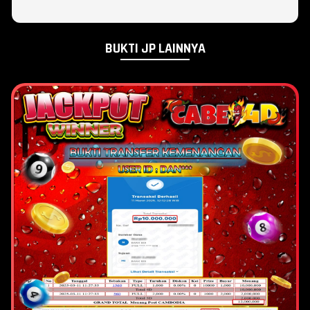
BUKTI JP LAINNYA