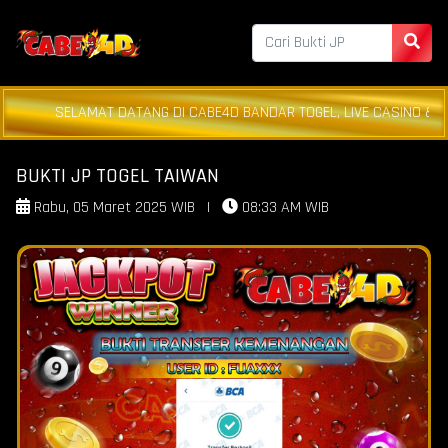
LAMAT DATANG DI CABE4D BANDAR TOGEL, LIVE CASINO & SLOT TERBAI
BUKTI JP TOGEL TAIWAN
Rabu, 05 Maret 2025 WIB
|
08:33 AM WIB