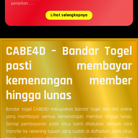
penarikan . . .
Lihat selengkapnya
CABE4D – Bandar Togel
pasti membayar
kemenangan member
hingga lunas
Bandar togel CABE4D merupakan bandar togel dan slot online
yang membayar semua kemenangan member hingga lunas.
Setiap pembayaran pada situs kami dilakukan dengan cara
transfer ke rekening tujuan yang sudah di daftarkan pada situs