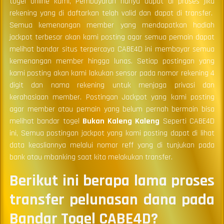
togel online kami, Pembayaran hanya dapat di proses jika
rekening yang di daftarkan telah valid dan dapat di transfer.
Semua kemenangan member yang mendapatkan hadiah
jackpot terbesar akan kami posting agar semua pemain dapat
melihat bandar situs terpercaya CABE4D ini membayar semua
kemenangan member hingga lunas. Setiap postingan yang
kami posting akan kami lakukan sensor pada nomor rekening 4
digit dan nama rekening untuk menjaga privasi dan
kerahasiaan member. Postingan Jackpot yang kami posting
agar member atau pemain yang belum pernah bermain bisa
melihat bandar togel
Bukan Kaleng Kaleng
Seperti CABE4D
ini, Semua postingan jackpot yang kami posting dapat di lihat
data keasliannya melalui nomor reff yang di tunjukan pada
bank atau mbanking saat kita melakukan transfer.
Berikut ini berapa lama proses
transfer pelunasan dana pada
Bandar Togel CABE4D?