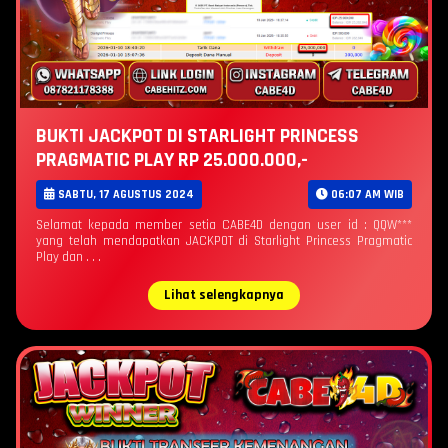
BUKTI JACKPOT DI STARLIGHT PRINCESS
PRAGMATIC PLAY RP 25.000.000,-
SABTU, 17 AGUSTUS 2024
06:07 AM WIB
Selamat kepada member setia CABE4D dengan user id : QQW***
yang telah mendapatkan JACKPOT di Starlight Princess Pragmatic
Play dan . . .
Lihat selengkapnya