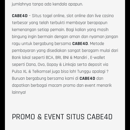
jumlahnya tanpa ada kendala apapun.
CABE4D
– Situs togel online, slot online dan live casino
terbesar yang telah terbukti membayar berapapun
kemenangan setiap pemain. Bagi kalian yang masih
bingung ingin bermain dengan aman dan nyaman jangan
ragu untuk bergabung bersama
CABE4D
. Metode
pembayaran yang disediakan sangat beragam mulai dari
Bank lokal seperti BCA, BRI, BNI & Mandiri , E-wallet
seperti Dana, Ovo, Gopay & Linkaja serta deposit via
Pulsa XL & Telkomsel juga bisa loh! Tunggu apalagi ?
Buruan bergabung bersama kami di
CABE4D
dan
dapatkan berbagai macam promo dan event menarik
lainnya!
PROMO & EVENT SITUS CABE4D