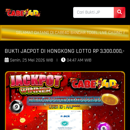
ELAMAT DATANG DI CABE4D BANDAR TOGEL, LIVE CASINO & SLOT TERBA
BUKTI JACPOT DI HONGKONG LOTTO RP 3.300.000,-
Senin, 25 Mei 2026 WIB
|
04:47 AM WIB