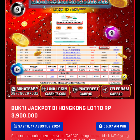
BUKTI JACKPOT DI HONGKONG LOTTO RP
3.900.000
SABTU, 17 AGUSTUS 2024
06:07 AM WIB
Selamat kepada member setia CABE4D dengan user id : NAV*** yang