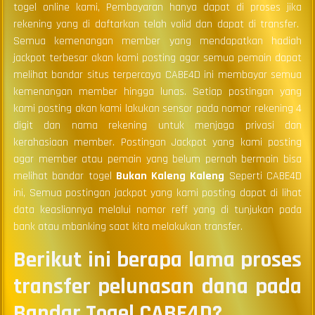
togel online kami, Pembayaran hanya dapat di proses jika
rekening yang di daftarkan telah valid dan dapat di transfer.
Semua kemenangan member yang mendapatkan hadiah
jackpot terbesar akan kami posting agar semua pemain dapat
melihat bandar situs terpercaya CABE4D ini membayar semua
kemenangan member hingga lunas. Setiap postingan yang
kami posting akan kami lakukan sensor pada nomor rekening 4
digit dan nama rekening untuk menjaga privasi dan
kerahasiaan member. Postingan Jackpot yang kami posting
agar member atau pemain yang belum pernah bermain bisa
melihat bandar togel
Bukan Kaleng Kaleng
Seperti CABE4D
ini, Semua postingan jackpot yang kami posting dapat di lihat
data keasliannya melalui nomor reff yang di tunjukan pada
bank atau mbanking saat kita melakukan transfer.
Berikut ini berapa lama proses
transfer pelunasan dana pada
Bandar Togel CABE4D?