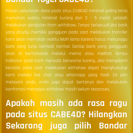
Proses pelunasan dana pada situs CABE4D minimal paling lama
memakan waktu minimal kurang dari 3 – 5 menit setelah
melakukan pengisian from withdraw, Tanpa terkecuali jika bank
yang ditunju memiliki gangguan pada saat melakukan transfer
kami akan memakan waktu lebih lama karena harus menunggu
bank yang tunju kembali normal. Setiap bank yang gangguan
akan di beritahukan melalui memo atau melihat lampu
indikator pada bank menyala berwarna kuning. Jika mengalami
kendala pada saat melakukan withdraw dapat menghubungi
kami melalui live chat atau whatsapp yang hadir 24 jam
melayani anda, Anda juga dapat bertanya dan melakukan
konfrimasi mengapa withdraw masih belum terproses.
Apakah masih ada rasa ragu
pada situs CABE4D? Hilangkan
Sekarang juga pilih Bandar