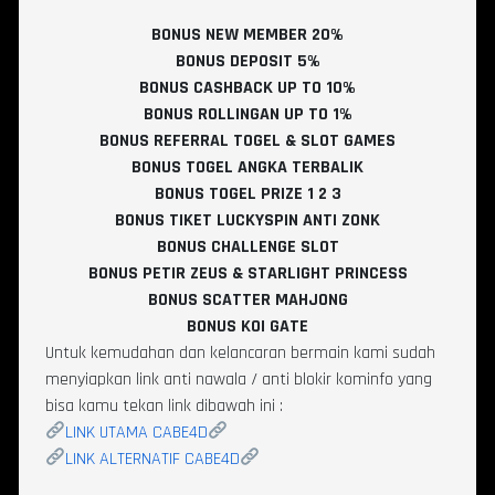
BONUS NEW MEMBER 20%
BONUS DEPOSIT 5%
BONUS CASHBACK UP TO 10%
BONUS ROLLINGAN UP TO 1%
BONUS REFERRAL TOGEL & SLOT GAMES
BONUS TOGEL ANGKA TERBALIK
BONUS TOGEL PRIZE 1 2 3
BONUS TIKET LUCKYSPIN ANTI ZONK
BONUS CHALLENGE SLOT
BONUS PETIR ZEUS & STARLIGHT PRINCESS
BONUS SCATTER MAHJONG
BONUS KOI GATE
Untuk kemudahan dan kelancaran bermain kami sudah
menyiapkan link anti nawala / anti blokir kominfo yang
bisa kamu tekan link dibawah ini :
LINK UTAMA CABE4D
LINK ALTERNATIF CABE4D