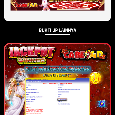
BUKTI JP LAINNYA