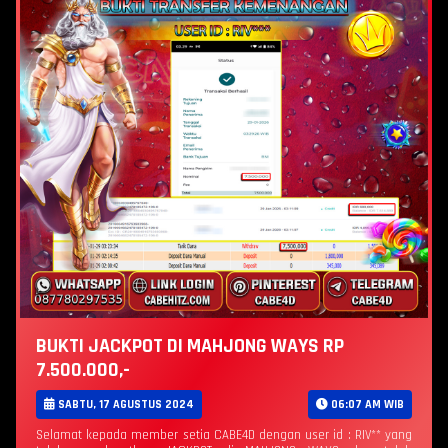
BUKTI JACKPOT DI MAHJONG WAYS RP
7.500.000,-
SABTU, 17 AGUSTUS 2024
06:07 AM WIB
Selamat kepada member setia CABE4D dengan user id : RIV** yang