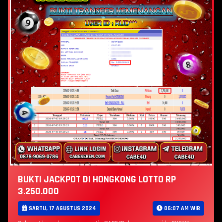
BUKTI JACKPOT DI HONGKONG LOTTO RP
3.250.000
SABTU, 17 AGUSTUS 2024
06:07 AM WIB