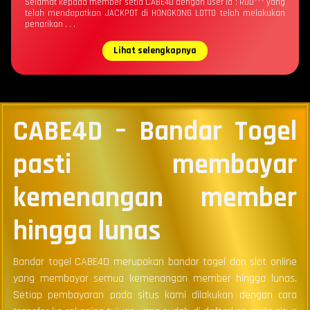
Selamat kepada member setia CABE4D dengan user id : RUD*** yang
telah mendapatkan JACKPOT di HONGKONG LOTTO telah melakukan
penarikan . . .
Lihat selengkapnya
CABE4D – Bandar Togel
pasti membayar
kemenangan member
hingga lunas
Bandar togel CABE4D merupakan bandar togel dan slot online
yang membayar semua kemenangan member hingga lunas.
Setiap pembayaran pada situs kami dilakukan dengan cara