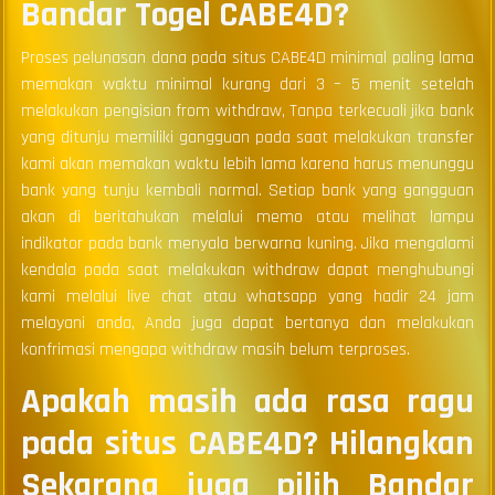
Bandar Togel CABE4D?
Proses pelunasan dana pada situs CABE4D minimal paling lama
memakan waktu minimal kurang dari 3 – 5 menit setelah
melakukan pengisian from withdraw, Tanpa terkecuali jika bank
yang ditunju memiliki gangguan pada saat melakukan transfer
kami akan memakan waktu lebih lama karena harus menunggu
bank yang tunju kembali normal. Setiap bank yang gangguan
akan di beritahukan melalui memo atau melihat lampu
indikator pada bank menyala berwarna kuning. Jika mengalami
kendala pada saat melakukan withdraw dapat menghubungi
kami melalui live chat atau whatsapp yang hadir 24 jam
melayani anda, Anda juga dapat bertanya dan melakukan
konfrimasi mengapa withdraw masih belum terproses.
Apakah masih ada rasa ragu
pada situs CABE4D? Hilangkan
Sekarang juga pilih Bandar