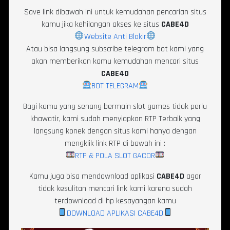
Save link dibawah ini untuk kemudahan pencarian situs
kamu jika kehilangan akses ke situs
CABE4D
Website Anti Blokir
Atau bisa langsung subscribe telegram bot kami yang
akan memberikan kamu kemudahan mencari situs
CABE4D
BOT TELEGRAM
Bagi kamu yang senang bermain slot games tidak perlu
khawatir, kami sudah menyiapkan RTP Terbaik yang
langsung konek dengan situs kami hanya dengan
mengklik link RTP di bawah ini :
RTP & POLA SLOT GACOR
Kamu juga bisa mendownload aplikasi
CABE4D
agar
tidak kesulitan mencari link kami karena sudah
terdownload di hp kesayangan kamu
DOWNLOAD APLIKASI CABE4D