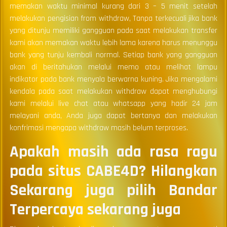
memakan waktu minimal kurang dari 3 – 5 menit setelah
melakukan pengisian from withdraw, Tanpa terkecuali jika bank
yang ditunju memiliki gangguan pada saat melakukan transfer
kami akan memakan waktu lebih lama karena harus menunggu
bank yang tunju kembali normal. Setiap bank yang gangguan
akan di beritahukan melalui memo atau melihat lampu
indikator pada bank menyala berwarna kuning. Jika mengalami
kendala pada saat melakukan withdraw dapat menghubungi
kami melalui live chat atau whatsapp yang hadir 24 jam
melayani anda, Anda juga dapat bertanya dan melakukan
konfrimasi mengapa withdraw masih belum terproses.
Apakah masih ada rasa ragu
pada situs CABE4D? Hilangkan
Sekarang juga pilih Bandar
Terpercaya sekarang juga