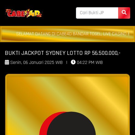
SELAMAT DATANG DI CABE4D BANDAR TOGEL, LIVE CASINO & SLOT TERB
BUKTI JACKPOT SYDNEY LOTTO RP 56.500.000,-
Senin, 06 Januari 2025 WIB
|
04:22 PM WIB