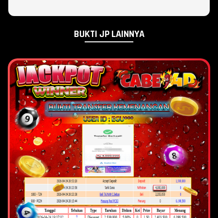
BUKTI JP LAINNYA