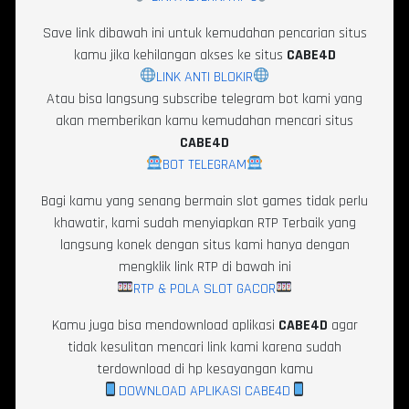
Save link dibawah ini untuk kemudahan pencarian situs
kamu jika kehilangan akses ke situs
CABE4D
LINK ANTI BLOKIR
Atau bisa langsung subscribe telegram bot kami yang
akan memberikan kamu kemudahan mencari situs
CABE4D
BOT TELEGRAM
Bagi kamu yang senang bermain slot games tidak perlu
khawatir, kami sudah menyiapkan RTP Terbaik yang
langsung konek dengan situs kami hanya dengan
mengklik link RTP di bawah ini
RTP & POLA SLOT GACOR
Kamu juga bisa mendownload aplikasi
CABE4D
agar
tidak kesulitan mencari link kami karena sudah
terdownload di hp kesayangan kamu
DOWNLOAD APLIKASI CABE4D