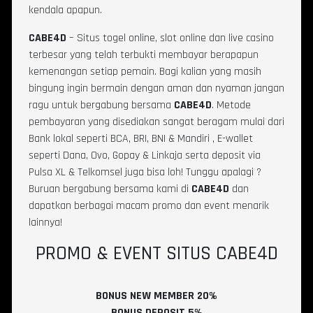
kendala apapun.
CABE4D
– Situs togel online, slot online dan live casino
terbesar yang telah terbukti membayar berapapun
kemenangan setiap pemain. Bagi kalian yang masih
bingung ingin bermain dengan aman dan nyaman jangan
ragu untuk bergabung bersama
CABE4D
. Metode
pembayaran yang disediakan sangat beragam mulai dari
Bank lokal seperti BCA, BRI, BNI & Mandiri , E-wallet
seperti Dana, Ovo, Gopay & Linkaja serta deposit via
Pulsa XL & Telkomsel juga bisa loh! Tunggu apalagi ?
Buruan bergabung bersama kami di
CABE4D
dan
dapatkan berbagai macam promo dan event menarik
lainnya!
PROMO & EVENT SITUS CABE4D
BONUS NEW MEMBER 20%
BONUS DEPOSIT 5%