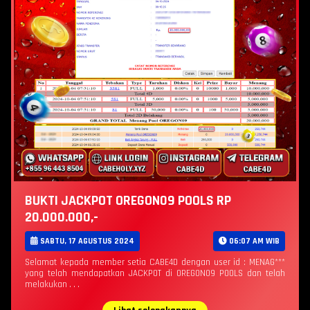
BUKTI JACKPOT OREGON09 POOLS RP
20.000.000,-
SABTU, 17 AGUSTUS 2024
06:07 AM WIB
Selamat kepada member setia CABE4D dengan user id : MENAG***
yang telah mendapatkan JACKPOT di OREGON09 POOLS dan telah
melakukan . . .