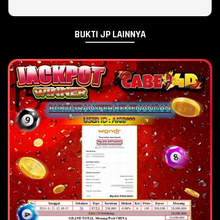
BUKTI JP LAINNYA