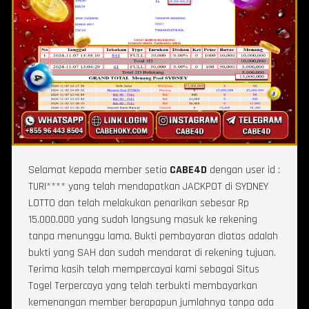
Selamat kepada member setia
CABE4D
dengan user id :
TURI**** yang telah mendapatkan JACKPOT di SYDNEY
LOTTO dan telah melakukan penarikan sebesar Rp
15.000.000 yang sudah langsung masuk ke rekening
tanpa menunggu lama. Bukti pembayaran diatas adalah
bukti yang SAH dan sudah mendarat di rekening tujuan.
Terima kasih telah mempercayai kami sebagai Situs
Togel Terpercaya yang telah terbukti membayarkan
kemenangan member berapapun jumlahnya tanpa ada