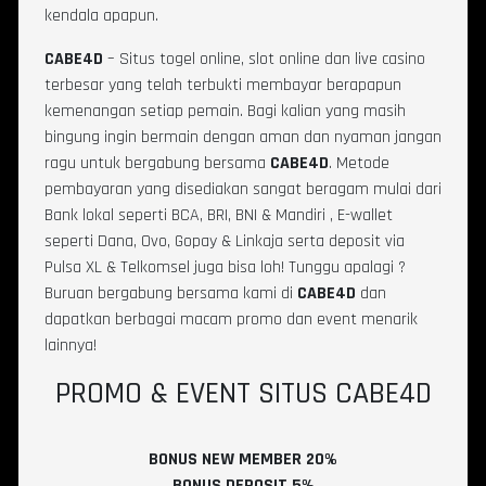
kendala apapun.
CABE4D
– Situs togel online, slot online dan live casino
terbesar yang telah terbukti membayar berapapun
kemenangan setiap pemain. Bagi kalian yang masih
bingung ingin bermain dengan aman dan nyaman jangan
ragu untuk bergabung bersama
CABE4D
. Metode
pembayaran yang disediakan sangat beragam mulai dari
Bank lokal seperti BCA, BRI, BNI & Mandiri , E-wallet
seperti Dana, Ovo, Gopay & Linkaja serta deposit via
Pulsa XL & Telkomsel juga bisa loh! Tunggu apalagi ?
Buruan bergabung bersama kami di
CABE4D
dan
dapatkan berbagai macam promo dan event menarik
lainnya!
PROMO & EVENT SITUS CABE4D
BONUS NEW MEMBER 20%
BONUS DEPOSIT 5%