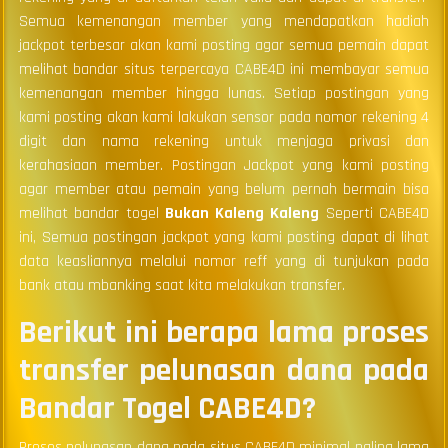
Semua kemenangan member yang mendapatkan hadiah
jackpot terbesar akan kami posting agar semua pemain dapat
melihat bandar situs terpercaya CABE4D ini membayar semua
kemenangan member hingga lunas. Setiap postingan yang
kami posting akan kami lakukan sensor pada nomor rekening 4
digit dan nama rekening untuk menjaga privasi dan
kerahasiaan member. Postingan Jackpot yang kami posting
agar member atau pemain yang belum pernah bermain bisa
melihat bandar togel
Bukan Kaleng Kaleng
Seperti CABE4D
ini, Semua postingan jackpot yang kami posting dapat di lihat
data keasliannya melalui nomor reff yang di tunjukan pada
bank atau mbanking saat kita melakukan transfer.
Berikut ini berapa lama proses
transfer pelunasan dana pada
Bandar Togel CABE4D?
Proses pelunasan dana pada situs CABE4D minimal paling lama