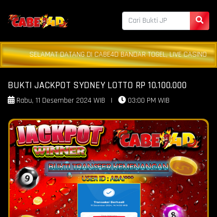
SELAMAT DATANG DI CABE4D BANDAR TOGEL, LIVE CASINO & SLOT TERB
BUKTI JACKPOT SYDNEY LOTTO RP 10.100.000
Rabu, 11 Desember 2024 WIB
|
03:00 PM WIB