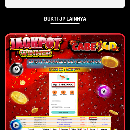
BUKTI JP LAINNYA