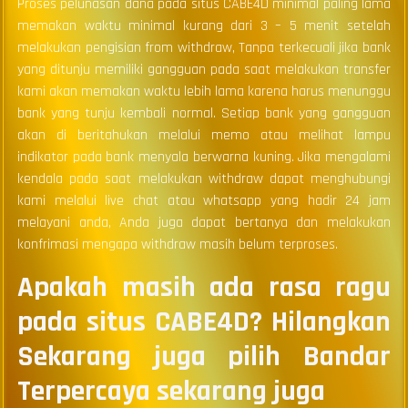
Proses pelunasan dana pada situs CABE4D minimal paling lama
memakan waktu minimal kurang dari 3 – 5 menit setelah
melakukan pengisian from withdraw, Tanpa terkecuali jika bank
yang ditunju memiliki gangguan pada saat melakukan transfer
kami akan memakan waktu lebih lama karena harus menunggu
bank yang tunju kembali normal. Setiap bank yang gangguan
akan di beritahukan melalui memo atau melihat lampu
indikator pada bank menyala berwarna kuning. Jika mengalami
kendala pada saat melakukan withdraw dapat menghubungi
kami melalui live chat atau whatsapp yang hadir 24 jam
melayani anda, Anda juga dapat bertanya dan melakukan
konfrimasi mengapa withdraw masih belum terproses.
Apakah masih ada rasa ragu
pada situs CABE4D? Hilangkan
Sekarang juga pilih Bandar
Terpercaya sekarang juga