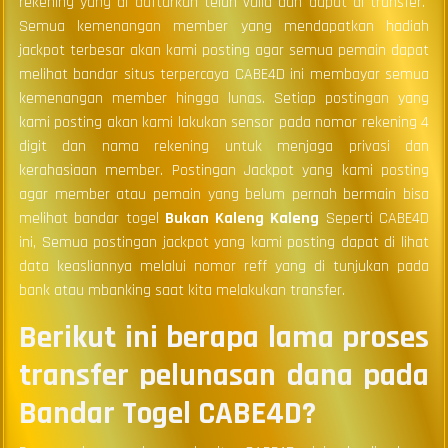
rekening yang di daftarkan telah valid dan dapat di transfer.
Semua kemenangan member yang mendapatkan hadiah
jackpot terbesar akan kami posting agar semua pemain dapat
melihat bandar situs terpercaya CABE4D ini membayar semua
kemenangan member hingga lunas. Setiap postingan yang
kami posting akan kami lakukan sensor pada nomor rekening 4
digit dan nama rekening untuk menjaga privasi dan
kerahasiaan member. Postingan Jackpot yang kami posting
agar member atau pemain yang belum pernah bermain bisa
melihat bandar togel
Bukan Kaleng Kaleng
Seperti CABE4D
ini, Semua postingan jackpot yang kami posting dapat di lihat
data keasliannya melalui nomor reff yang di tunjukan pada
bank atau mbanking saat kita melakukan transfer.
Berikut ini berapa lama proses
transfer pelunasan dana pada
Bandar Togel CABE4D?