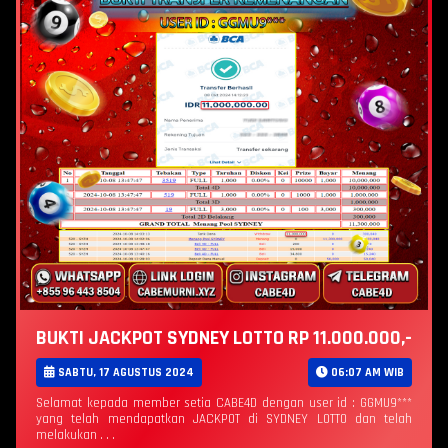
BUKTI JACKPOT SYDNEY LOTTO RP 11.000.000,-
SABTU, 17 AGUSTUS 2024
06:07 AM WIB
Selamat kepada member setia CABE4D dengan user id : GGMU9***
yang telah mendapatkan JACKPOT di SYDNEY LOTTO dan telah
melakukan . . .