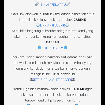
LINK ALTERNATIF 3
Save link dibawah ini untuk kemudahan pencarian situs
kamu jika kehilangan akses ke situs
CABE4D
LINK ANTI BLOKIR
Atau bisa langsung subscribe telegram bot kami yang
akan memberikan kamu kemudahan mencari situs
CABE4D
BOT TELEGRAM
Bagi kamu yang senang bermain slot games tidak perlu
khawatir, kami sudah menyiapkan RTP Terbaik yang
langsung konek dengan situs kami hanya dengan
mengklik link RTP di bawah ini
RTP & POLA SLOT GACOR
Kamu juga bisa mendownload aplikasi
CABE4D
agar
tidak kesulitan mencari link kami karena sudah
terdownload di hp kesayangan kamu