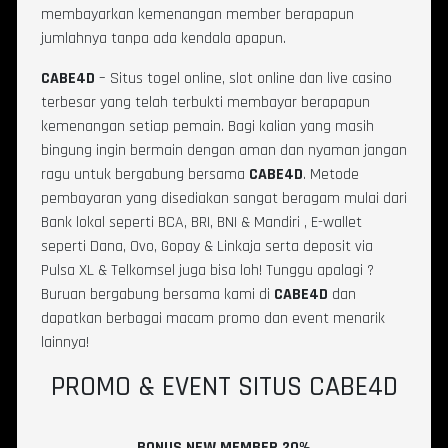
membayarkan kemenangan member berapapun
jumlahnya tanpa ada kendala apapun.
CABE4D
– Situs togel online, slot online dan live casino
terbesar yang telah terbukti membayar berapapun
kemenangan setiap pemain. Bagi kalian yang masih
bingung ingin bermain dengan aman dan nyaman jangan
ragu untuk bergabung bersama
CABE4D
. Metode
pembayaran yang disediakan sangat beragam mulai dari
Bank lokal seperti BCA, BRI, BNI & Mandiri , E-wallet
seperti Dana, Ovo, Gopay & Linkaja serta deposit via
Pulsa XL & Telkomsel juga bisa loh! Tunggu apalagi ?
Buruan bergabung bersama kami di
CABE4D
dan
dapatkan berbagai macam promo dan event menarik
lainnya!
PROMO & EVENT SITUS CABE4D
BONUS NEW MEMBER 20%