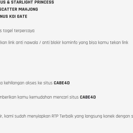
EUS & STARLIGHT PRINCESS
SCATTER MAHJONG
NUS KOI GATE
 link anti nawala / anti blokir kominfo yang bisa kamu tekan link
ka kehilangan akses ke situs
CABE4D
emberikan kamu kemudahan mencari situs
CABE4D
ir, kami sudah menyiapkan RTP Terbaik yang langsung konek dengan s