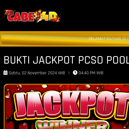
SELAMAT DATANG DI CABE4D BANDAR TO
BUKTI JACKPOT PCSO POOLS
Sabtu, 02 November 2024 WIB
|
04:40 PM WIB