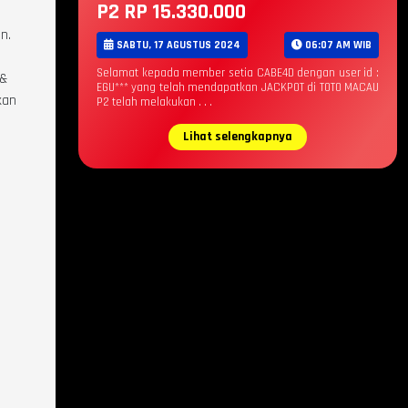
P2 RP 15.330.000
n.
SABTU, 17 AGUSTUS 2024
06:07 AM WIB
Selamat kepada member setia CABE4D dengan user id :
 &
EGU*** yang telah mendapatkan JACKPOT di TOTO MACAU
kan
P2 telah melakukan . . .
Lihat selengkapnya