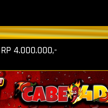
SE
RP 4.000.000,-