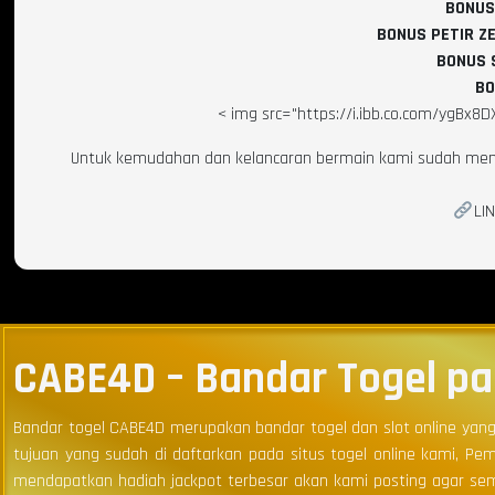
BONUS
BONUS PETIR Z
BONUS 
BO
< img src="https://i.ibb.co.com/ygBx8D
Untuk kemudahan dan kelancaran bermain kami sudah menyiap
LI
CABE4D – Bandar Togel p
Bandar togel CABE4D merupakan bandar togel dan slot online ya
tujuan yang sudah di daftarkan pada situs togel online kami, P
mendapatkan hadiah jackpot terbesar akan kami posting agar s