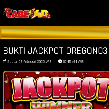
BUKTI JACKPOT OREGON03 
Sabtu, 08 Februari 2025 WIB
|
07:45 AM WIB