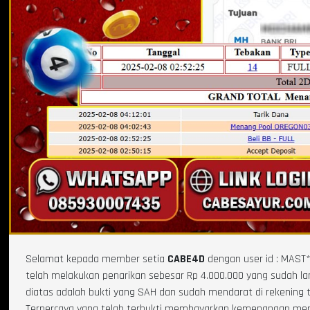
Selamat kepada member setia
CABE4D
dengan user id : MAST
telah melakukan penarikan sebesar Rp 4.000.000 yang sudah 
diatas adalah bukti yang SAH dan sudah mendarat di rekening t
Terpercaya yang telah terbukti membayarkan kemenangan mem