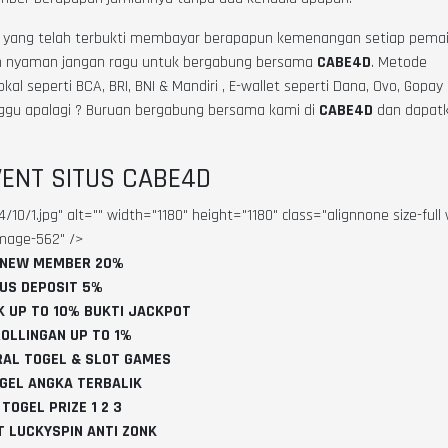
besar yang telah terbukti membayar berapapun kemenangan setiap pemai
an nyaman jangan ragu untuk bergabung bersama
CABE4D
. Metode
 seperti BCA, BRI, BNI & Mandiri , E-wallet seperti Dana, Ovo, Gopay
Tunggu apalagi ? Buruan bergabung bersama kami di
CABE4D
dan dapat
ENT SITUS CABE4D
0/1.jpg" alt="" width="1180" height="1180" class="alignnone size-full
mage-562" />
 NEW MEMBER 20%
US DEPOSIT 5%
 UP TO 10% BUKTI JACKPOT
OLLINGAN UP TO 1%
RAL TOGEL & SLOT GAMES
GEL ANGKA TERBALIK
TOGEL PRIZE 1 2 3
T LUCKYSPIN ANTI ZONK