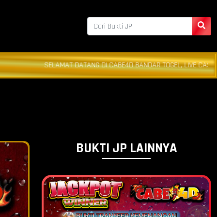
LAMAT DATANG DI CABE4D BANDAR TOGEL, LIVE CASINO & SLOT TERBAI
BUKTI JP LAINNYA