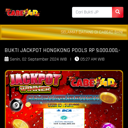
SELAMAT DATANG DI CABE4D BANDAR TOGEL, LI
BUKTI JACKPOT HONGKONG POOLS RP 9.000.000,-
Senin, 02 September 2024 WIB
|
05:27 AM WIB