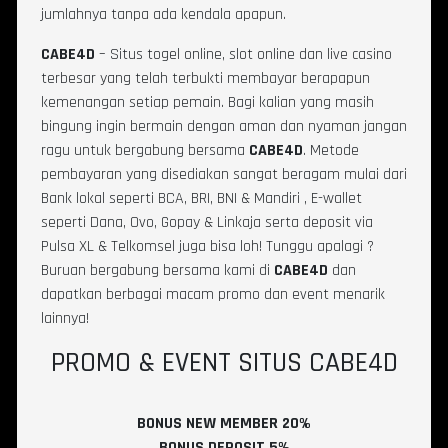
jumlahnya tanpa ada kendala apapun.
CABE4D
– Situs togel online, slot online dan live casino
terbesar yang telah terbukti membayar berapapun
kemenangan setiap pemain. Bagi kalian yang masih
bingung ingin bermain dengan aman dan nyaman jangan
ragu untuk bergabung bersama
CABE4D
. Metode
pembayaran yang disediakan sangat beragam mulai dari
Bank lokal seperti BCA, BRI, BNI & Mandiri , E-wallet
seperti Dana, Ovo, Gopay & Linkaja serta deposit via
Pulsa XL & Telkomsel juga bisa loh! Tunggu apalagi ?
Buruan bergabung bersama kami di
CABE4D
dan
dapatkan berbagai macam promo dan event menarik
lainnya!
PROMO & EVENT SITUS CABE4D
BONUS NEW MEMBER 20%
BONUS DEPOSIT 5%