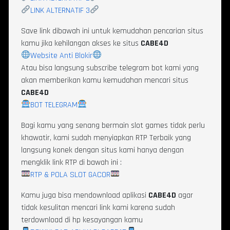
LINK ALTERNATIF 3
Save link dibawah ini untuk kemudahan pencarian situs
kamu jika kehilangan akses ke situs
CABE4D
Website Anti Blokir
Atau bisa langsung subscribe telegram bot kami yang
akan memberikan kamu kemudahan mencari situs
CABE4D
BOT TELEGRAM
Bagi kamu yang senang bermain slot games tidak perlu
khawatir, kami sudah menyiapkan RTP Terbaik yang
langsung konek dengan situs kami hanya dengan
mengklik link RTP di bawah ini :
RTP & POLA SLOT GACOR
Kamu juga bisa mendownload aplikasi
CABE4D
agar
tidak kesulitan mencari link kami karena sudah
terdownload di hp kesayangan kamu