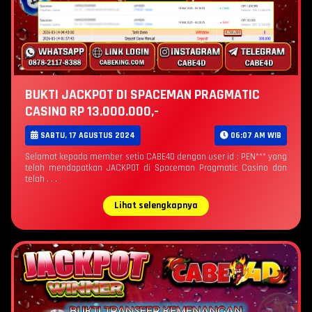
BUKTI JACKPOT DI SPACEMAN PRAGMATIC
CASINO RP 13.000.000,-
SABTU, 17 AGUSTUS 2024
06:07 AM WIB
Selamat kepada member setia CABE4D dengan user id : PEN*** yang
telah mendapatkan JACKPOT di Spaceman Pragmatic Casino dan
telah . . .
Lihat selengkapnya