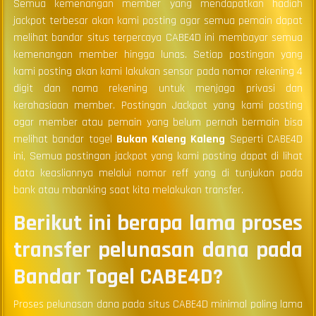
Semua kemenangan member yang mendapatkan hadiah
jackpot terbesar akan kami posting agar semua pemain dapat
melihat bandar situs terpercaya CABE4D ini membayar semua
kemenangan member hingga lunas. Setiap postingan yang
kami posting akan kami lakukan sensor pada nomor rekening 4
digit dan nama rekening untuk menjaga privasi dan
kerahasiaan member. Postingan Jackpot yang kami posting
agar member atau pemain yang belum pernah bermain bisa
melihat bandar togel
Bukan Kaleng Kaleng
Seperti CABE4D
ini, Semua postingan jackpot yang kami posting dapat di lihat
data keasliannya melalui nomor reff yang di tunjukan pada
bank atau mbanking saat kita melakukan transfer.
Berikut ini berapa lama proses
transfer pelunasan dana pada
Bandar Togel CABE4D?
Proses pelunasan dana pada situs CABE4D minimal paling lama