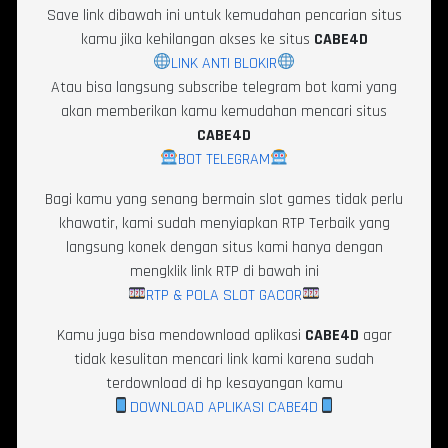
Save link dibawah ini untuk kemudahan pencarian situs
kamu jika kehilangan akses ke situs
CABE4D
LINK ANTI BLOKIR
Atau bisa langsung subscribe telegram bot kami yang
akan memberikan kamu kemudahan mencari situs
CABE4D
BOT TELEGRAM
Bagi kamu yang senang bermain slot games tidak perlu
khawatir, kami sudah menyiapkan RTP Terbaik yang
langsung konek dengan situs kami hanya dengan
mengklik link RTP di bawah ini
RTP & POLA SLOT GACOR
Kamu juga bisa mendownload aplikasi
CABE4D
agar
tidak kesulitan mencari link kami karena sudah
terdownload di hp kesayangan kamu
DOWNLOAD APLIKASI CABE4D