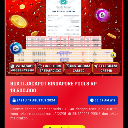
BUKTI JACKPOT SINGAPORE POOLS RP
13.500.000
SABTU, 17 AGUSTUS 2024
06:07 AM WIB
Selamat kepada member setia CABE4D dengan user id : BALU****
yang telah mendapatkan JACKPOT di SINGAPORE POOLS dan telah
melakukan . . .