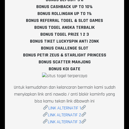
BONUS CASHBACK UP TO 10%
BONUS ROLLINGAN UP TO 1%
BONUS REFERRAL TOGEL & SLOT GAMES
BONUS TOGEL ANGKA TERBALIK
BONUS TOGEL PRIZE 1 2 3
BONUS TIKET LUCKYSPIN ANTI ZONK
BONUS CHALLENGE SLOT
BONUS PETIR ZEUS & STARLIGHT PRINCESS
BONUS SCATTER MAHJONG
BONUS KOI GATE
Untuk kemudahan dan kelancaran bermain kami sudah
menyiapkan link anti nawala / anti blokir kominfo yang
bisa kamu tekan link dibawah ini
LINK ALTERNATIF 1
LINK ALTERNATIF 2
LINK ALTERNATIF 3