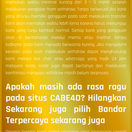
memakan waktu minimal kurang dari 3 – 5 menit setelah
melakukan pengisian from withdraw, Tanpa terkecuali jika bank
yang ditunju memiliki gangguan pada saat melakukan transfer
kami akan memakan waktu lebih lama karena harus menunggu
bank yang tunju kembali normal. Setiap bank yang gangguan
akan di beritahukan melalui memo atau melihat lampu
indikator pada bank menyala berwarna kuning. Jika mengalami
kendala pada saat melakukan withdraw dapat menghubungi
kami melalui live chat atau whatsapp yang hadir 24 jam
melayani anda, Anda juga dapat bertanya dan melakukan
konfrimasi mengapa withdraw masih belum terproses.
Apakah masih ada rasa ragu
pada situs CABE4D? Hilangkan
Sekarang juga pilih Bandar
Terpercaya sekarang juga
Dimana bandar togel online sekarang yang terpercaya seperti