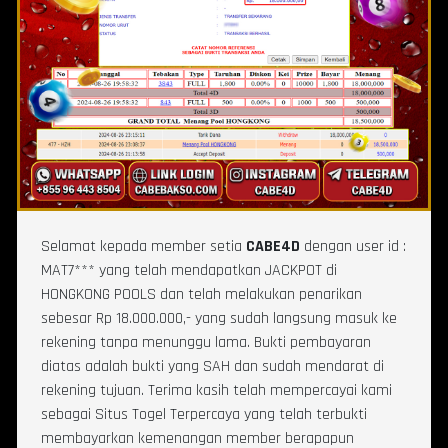
Selamat kepada member setia
CABE4D
dengan user id :
MAT7*** yang telah mendapatkan JACKPOT di
HONGKONG POOLS dan telah melakukan penarikan
sebesar Rp 18.000.000,- yang sudah langsung masuk ke
rekening tanpa menunggu lama. Bukti pembayaran
diatas adalah bukti yang SAH dan sudah mendarat di
rekening tujuan. Terima kasih telah mempercayai kami
sebagai Situs Togel Terpercaya yang telah terbukti
membayarkan kemenangan member berapapun