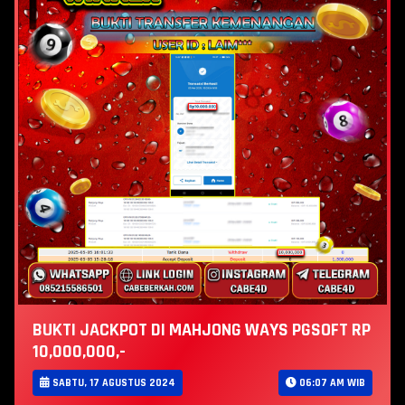
BUKTI JACKPOT DI MAHJONG WAYS PGSOFT RP
10,000,000,-
SABTU, 17 AGUSTUS 2024
06:07 AM WIB