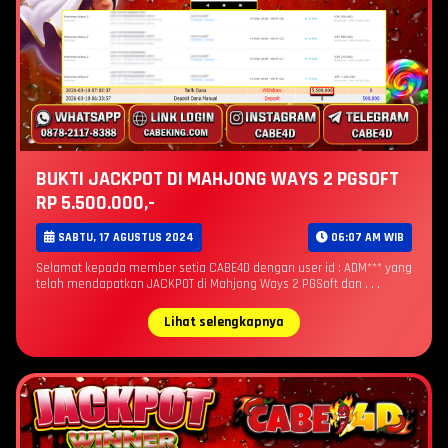
BUKTI JACKPOT DI MAHJONG WAYS 2 PGSOFT
RP 5.500.000,-
SABTU, 17 AGUSTUS 2024
06:07 AM WIB
Selamat kepada member setia CABE4D dengan user id : ADM*** yang
telah mendapatkan JACKPOT di Mahjong Ways 2 PGSoft dan . . .
Lihat selengkapnya