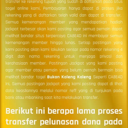
transfer ke rekening tujuan yang sudah di daftarkan pada situs
togel online kami, Pembayaran hanya dapat di proses jika
rekening yang di daftarkan telah valid dan dapat di transfer.
Semua kemenangan member yang mendapatkan hadiah
jackpot terbesar akan kami posting agar semua pemain dapat
melihat bandar situs terpercaya CABE4D ini membayar semua
kemenangan member hingga lunas. Setiap postingan yang
kami posting akan kami lakukan sensor pada nomor rekening 4
digit dan nama rekening untuk menjaga privasi dan
kerahasiaan member. Postingan Jackpot yang kami posting
agar member atau pemain yang belum pernah bermain bisa
melihat bandar togel
Bukan Kaleng Kaleng
Seperti CABE4D
ini, Semua postingan jackpot yang kami posting dapat di lihat
data keasliannya melalui nomor reff yang di tunjukan pada
bank atau mbanking saat kita melakukan transfer.
Berikut ini berapa lama proses
transfer pelunasan dana pada