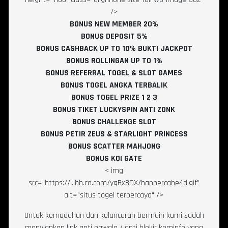
/>
BONUS NEW MEMBER 20%
BONUS DEPOSIT 5%
BONUS CASHBACK UP TO 10% BUKTI JACKPOT
BONUS ROLLINGAN UP TO 1%
BONUS REFERRAL TOGEL & SLOT GAMES
BONUS TOGEL ANGKA TERBALIK
BONUS TOGEL PRIZE 1 2 3
BONUS TIKET LUCKYSPIN ANTI ZONK
BONUS CHALLENGE SLOT
BONUS PETIR ZEUS & STARLIGHT PRINCESS
BONUS SCATTER MAHJONG
BONUS KOI GATE
< img
src="https://i.ibb.co.com/ygBx8DX/bannercabe4d.gif"
alt="situs togel terpercaya" />
Untuk kemudahan dan kelancaran bermain kami sudah
menyiapkan link anti nawala / anti blokir kominfo yang