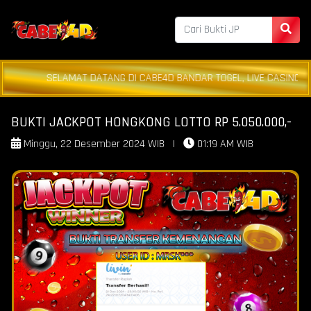
SELAMAT DATANG DI CABE4D BANDAR TOGEL, LIVE CASINO & SLOT TER
BUKTI JACKPOT HONGKONG LOTTO RP 5.050.000,-
Minggu, 22 Desember 2024 WIB
|
01:19 AM WIB