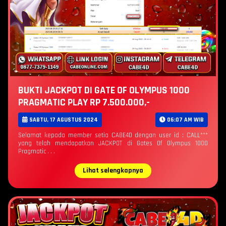
BUKTI JACKPOT DI GATE OF OLYMPUS 1000
PRAGMATIC PLAY RP 7.500.000,-
SABTU, 17 AGUSTUS 2024
06:07 AM WIB
Selamat kepada member setia CABE4D dengan user id : CALL***
yang telah mendapatkan JACKPOT di Gates Of Olympus 1000
Pragmatic . . .
Lihat selengkapnya