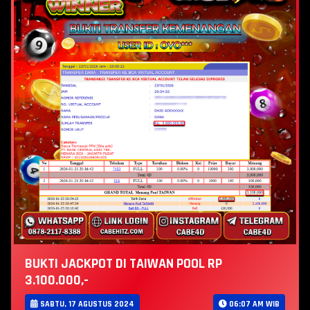
BUKTI JACKPOT DI TAIWAN POOL RP
3.100.000,-
SABTU, 17 AGUSTUS 2024
06:07 AM WIB