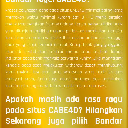
Proses pelunasan dana pada situs CABE4D minimal paling lama
memakan waktu minimal kurang dari 3 – 5 menit setelah
melakukan pengisian from withdraw, Tanpa terkecuali jika bank
yang ditunju memiliki gangguan pada saat melakukan transfer
kami akan memakan waktu lebih lama karena harus menunggu
bank yang tunju kembali normal. Setiap bank yang gangguan
akan di beritahukan melalui memo atau melihat lampu
indikator pada bank menyala berwarna kuning. Jika mengalami
kendala pada saat melakukan withdraw dapat menghubungi
kami melalui live chat atau whatsapp yang hadir 24 jam
melayani anda, Anda juga dapat bertanya dan melakukan
konfrimasi mengapa withdraw masih belum terproses.
Apakah masih ada rasa ragu
pada situs CABE4D? Hilangkan
Sekarang juga pilih Bandar