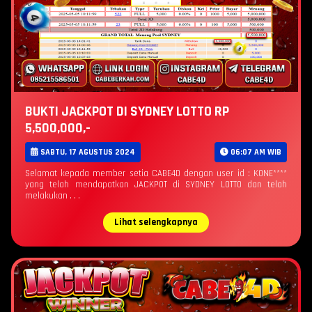
BUKTI JACKPOT DI SYDNEY LOTTO RP
5,500,000,-
SABTU, 17 AGUSTUS 2024
06:07 AM WIB
Selamat kepada member setia CABE4D dengan user id : KONE****
yang telah mendapatkan JACKPOT di SYDNEY LOTTO dan telah
melakukan . . .
Lihat selengkapnya