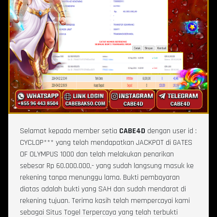
Selamat kepada member setia
CABE4D
dengan user id :
CYCLOP*** yang telah mendapatkan JACKPOT di GATES
OF OLYMPUS 1000 dan telah melakukan penarikan
sebesar Rp 60.000.000,- yang sudah langsung masuk ke
rekening tanpa menunggu lama. Bukti pembayaran
diatas adalah bukti yang SAH dan sudah mendarat di
rekening tujuan. Terima kasih telah mempercayai kami
sebagai Situs Togel Terpercaya yang telah terbukti