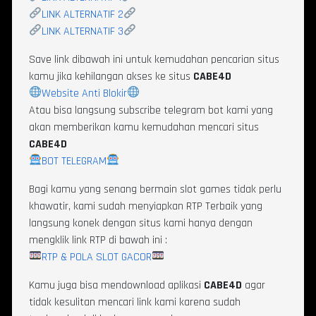
LINK ALTERNATIF 2
LINK ALTERNATIF 3
Save link dibawah ini untuk kemudahan pencarian situs
kamu jika kehilangan akses ke situs
CABE4D
Website Anti Blokir
Atau bisa langsung subscribe telegram bot kami yang
akan memberikan kamu kemudahan mencari situs
CABE4D
BOT TELEGRAM
Bagi kamu yang senang bermain slot games tidak perlu
khawatir, kami sudah menyiapkan RTP Terbaik yang
langsung konek dengan situs kami hanya dengan
mengklik link RTP di bawah ini :
RTP & POLA SLOT GACOR
Kamu juga bisa mendownload aplikasi
CABE4D
agar
tidak kesulitan mencari link kami karena sudah