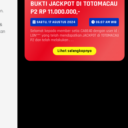
BUKTI JACKPOT DI TOTOMACAU
P2 RP 11.000.000,-
n.
SABTU, 17 AGUSTUS 2024
06:07 AM WIB
 &
kan
Selamat kepada member setia CABE4D dengan user id :
LON*** yang telah mendapatkan JACKPOT di TOTOMACAU
P2 dan telah melakukan . . .
Lihat selengkapnya