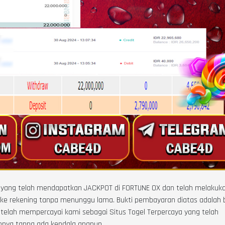
** yang telah mendapatkan JACKPOT di FORTUNE OX dan telah melakuk
 ke rekening tanpa menunggu lama. Bukti pembayaran diatas adalah 
 telah mempercayai kami sebagai Situs Togel Terpercaya yang telah
nya tanpa ada kendala apapun.