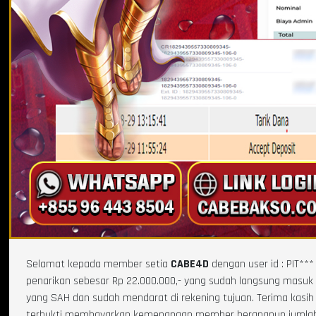
Selamat kepada member setia
CABE4D
dengan user id : PIT*
penarikan sebesar Rp 22.000.000,- yang sudah langsung masuk
yang SAH dan sudah mendarat di rekening tujuan. Terima kasih
terbukti membayarkan kemenangan member berapapun jumlah