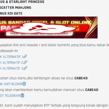
EUS & STARLIGHT PRINCESS
SCATTER MAHJONG
NUS KOI GATE
kan link anti nawala / anti blokir kominfo yang bisa kamu tekan li
dibawah ini
NK ALTERNATIF 1
K ALTERNATIF 2
K ALTERNATIF 3
arian situs kamu jika kehilangan akses ke situs
CABE4D
NK ANTI BLOKIR
 yang akan memberikan kamu kemudahan mencari situs
CABE4D
OT TELEGRAM
ir, kami sudah menyiapkan RTP Terbaik yang langsung konek dengan 