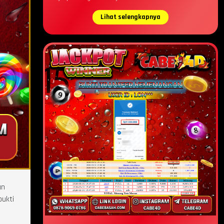
Lihat selengkapnya
an
bukti