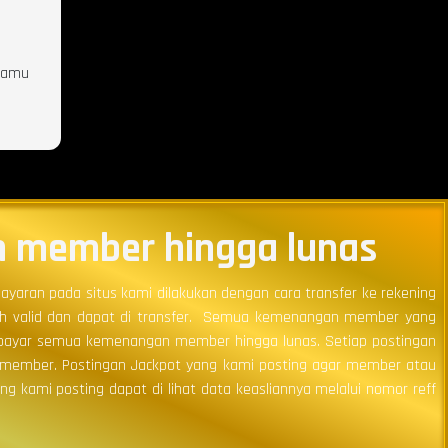
 kamu
n member hingga lunas
ran pada situs kami dilakukan dengan cara transfer ke rekening
telah valid dan dapat di transfer. Semua kemenangan member yang
mbayar semua kemenangan member hingga lunas. Setiap postingan
n member. Postingan Jackpot yang kami posting agar member atau
g kami posting dapat di lihat data keasliannya melalui nomor reff