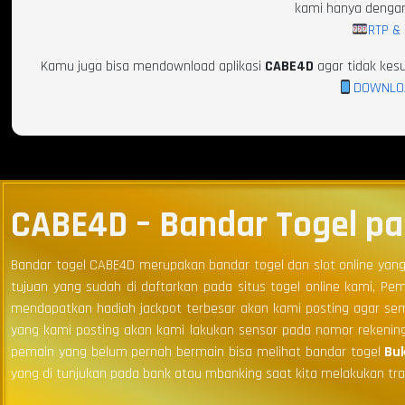
kami hanya dengan 
RTP &
Kamu juga bisa mendownload aplikasi
CABE4D
agar tidak kes
DOWNLOA
CABE4D – Bandar Togel p
Bandar togel CABE4D merupakan bandar togel dan slot online ya
tujuan yang sudah di daftarkan pada situs togel online kami, P
mendapatkan hadiah jackpot terbesar akan kami posting agar s
yang kami posting akan kami lakukan sensor pada nomor rekenin
pemain yang belum pernah bermain bisa melihat bandar togel
Bu
yang di tunjukan pada bank atau mbanking saat kita melakukan tra