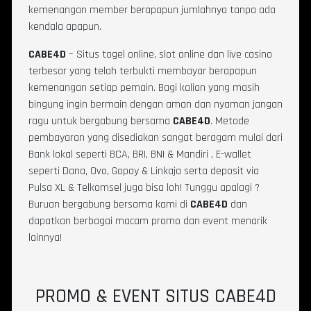
kemenangan member berapapun jumlahnya tanpa ada
kendala apapun.
CABE4D
– Situs togel online, slot online dan live casino
terbesar yang telah terbukti membayar berapapun
kemenangan setiap pemain. Bagi kalian yang masih
bingung ingin bermain dengan aman dan nyaman jangan
ragu untuk bergabung bersama
CABE4D
. Metode
pembayaran yang disediakan sangat beragam mulai dari
Bank lokal seperti BCA, BRI, BNI & Mandiri , E-wallet
seperti Dana, Ovo, Gopay & Linkaja serta deposit via
Pulsa XL & Telkomsel juga bisa loh! Tunggu apalagi ?
Buruan bergabung bersama kami di
CABE4D
dan
dapatkan berbagai macam promo dan event menarik
lainnya!
PROMO & EVENT SITUS CABE4D