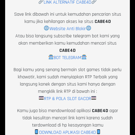
LINK ALTERNATIF CABE4D
Save link dibawah ini untuk kemudahan pencarian situs
kamu jika kehilangan akses ke situs
CABE4D
Website Anti Blokir
Atau bisa langsung subscribe telegram bot kami yang
akan memberikan kamu kemudahan mencari situs
CABE4D
BOT TELEGRAM
Bagi kamu yang senang bermain slot games tidak perlu
khawatir, kami sudah menyiapkan RTP Terbaik yang
langsung konek dengan situs kami hanya dengan
mengklik link RTP di bawah ini :
RTP & POLA SLOT GACOR
Kamu juga bisa mendownload aplikasi
CABE4D
agar
tidak kesulitan mencari link kami karena sudah
terdownload di hp kesayangan kamu
DOWNLOAD APLIKASI CABE4D