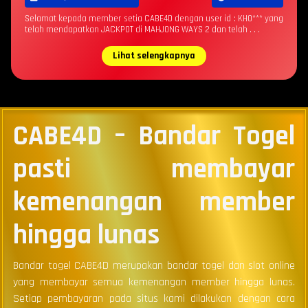
Selamat kepada member setia CABE4D dengan user id : KHO*** yang
telah mendapatkan JACKPOT di MAHJONG WAYS 2 dan telah . . .
Lihat selengkapnya
CABE4D – Bandar Togel
pasti membayar
kemenangan member
hingga lunas
Bandar togel CABE4D merupakan bandar togel dan slot online
yang membayar semua kemenangan member hingga lunas.
Setiap pembayaran pada situs kami dilakukan dengan cara