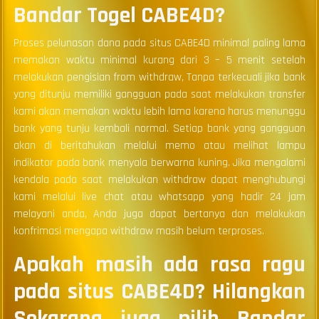
Bandar Togel CABE4D?
Proses pelunasan dana pada situs CABE4D minimal paling lama
memakan waktu minimal kurang dari 3 – 5 menit setelah
melakukan pengisian from withdraw, Tanpa terkecuali jika bank
yang ditunju memiliki gangguan pada saat melakukan transfer
kami akan memakan waktu lebih lama karena harus menunggu
bank yang tunju kembali normal. Setiap bank yang gangguan
akan di beritahukan melalui memo atau melihat lampu
indikator pada bank menyala berwarna kuning. Jika mengalami
kendala pada saat melakukan withdraw dapat menghubungi
kami melalui live chat atau whatsapp yang hadir 24 jam
melayani anda, Anda juga dapat bertanya dan melakukan
konfrimasi mengapa withdraw masih belum terproses.
Apakah masih ada rasa ragu
pada situs CABE4D? Hilangkan
Sekarang juga pilih Bandar