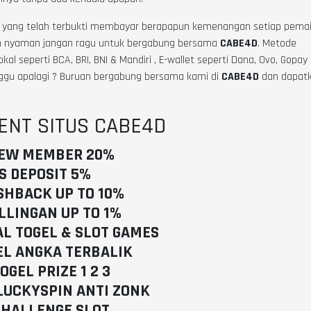
besar yang telah terbukti membayar berapapun kemenangan setiap pemai
an nyaman jangan ragu untuk bergabung bersama
CABE4D
. Metode
 seperti BCA, BRI, BNI & Mandiri , E-wallet seperti Dana, Ovo, Gopay
Tunggu apalagi ? Buruan bergabung bersama kami di
CABE4D
dan dapat
ENT SITUS CABE4D
EW MEMBER 20%
S DEPOSIT 5%
SHBACK UP TO 10%
LLINGAN UP TO 1%
L TOGEL & SLOT GAMES
EL ANGKA TERBALIK
OGEL PRIZE 1 2 3
LUCKYSPIN ANTI ZONK
CHALLENGE SLOT