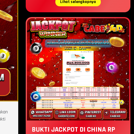
Lihat selengkapnya
ukan
kti
BUKTI JACKPOT DI CHINA RP