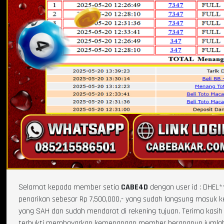
Selamat kepada member setia
CABE4D
dengan user id : DHEL
penarikan sebesar Rp 7,500,000,- yang sudah langsung masuk 
yang SAH dan sudah mendarat di rekening tujuan. Terima kasih
terbukti membayarkan kemenangan member berapapun jumlah