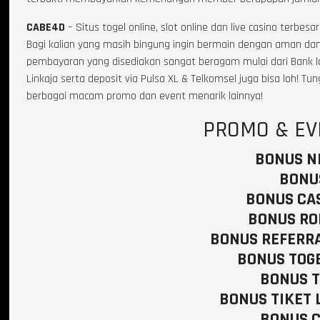
CABE4D
– Situs togel online, slot online dan live casino ter
Bagi kalian yang masih bingung ingin bermain dengan aman d
pembayaran yang disediakan sangat beragam mulai dari Bank lokal
Linkaja serta deposit via Pulsa XL & Telkomsel juga bisa loh! 
berbagai macam promo dan event menarik lainnya!
PROMO & EV
BONUS N
BONU
BONUS CA
BONUS RO
BONUS REFERRA
BONUS TOG
BONUS T
BONUS TIKET 
BONUS 