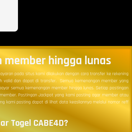
n member hingga lunas
ran pada situs kami dilakukan dengan cara transfer ke rekening
telah valid dan dapat di transfer. Semua kemenangan member yang
mbayar semua kemenangan member hingga lunas. Setiap postingan
n member. Postingan Jackpot yang kami posting agar member atau
g kami posting dapat di lihat data keasliannya melalui nomor reff
dar Togel CABE4D?