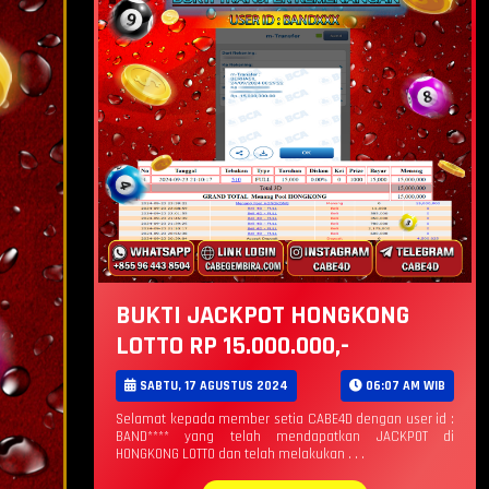
BUKTI JACKPOT HONGKONG
LOTTO RP 15.000.000,-
SABTU, 17 AGUSTUS 2024
06:07 AM WIB
Selamat kepada member setia CABE4D dengan user id :
BAND**** yang telah mendapatkan JACKPOT di
HONGKONG LOTTO dan telah melakukan . . .