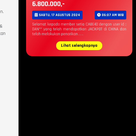
6.800.000,-
n.
SABTU, 17 AGUSTUS 2024
06:07 AM WIB
Selamat kepada member setia CABE4D dengan user id :
 &
DAN** yang telah mendapatkan JACKPOT di CHINA dan
kan
telah melakukan penarikan . . .
Lihat selengkapnya