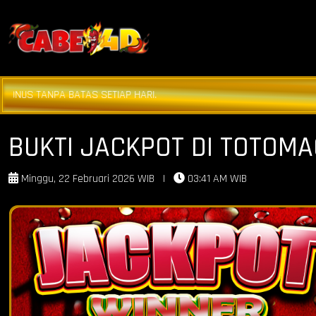
AS SETIAP HARI.
BUKTI JACKPOT DI TOTOMAC
Minggu, 22 Februari 2026 WIB
|
03:41 AM WIB