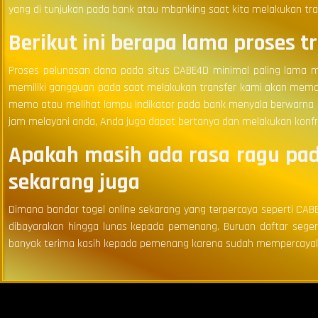
yang di tunjukan pada bank atau mbanking saat kita melakukan tra
Berikut ini berapa lama proses 
Proses pelunasan dana pada situs CABE4D minimal paling lama me
memiliki gangguan pada saat melakukan transfer kami akan memak
memo atau melihat lampu indikator pada bank menyala berwarna k
jam melayani anda, Anda juga dapat bertanya dan melakukan konf
Apakah masih ada rasa ragu pad
sekarang juga
Dimana bandar togel online sekarang yang terpercaya seperti CA
dibayarakan hingga lunas kepada pemenang. Buruan daftar seger
banyak terima kasih kepada pemenang karena sudah mempercaya