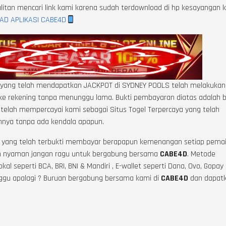
ulitan mencari link kami karena sudah terdownload di hp kesayangan
D APLIKASI CABE4D
** yang telah mendapatkan JACKPOT di SYDNEY POOLS telah melakukan
 ke rekening tanpa menunggu lama. Bukti pembayaran diatas adalah b
 telah mempercayai kami sebagai Situs Togel Terpercaya yang telah
nya tanpa ada kendala apapun.
besar yang telah terbukti membayar berapapun kemenangan setiap pemai
an nyaman jangan ragu untuk bergabung bersama
CABE4D
. Metode
 seperti BCA, BRI, BNI & Mandiri , E-wallet seperti Dana, Ovo, Gopay
Tunggu apalagi ? Buruan bergabung bersama kami di
CABE4D
dan dapat