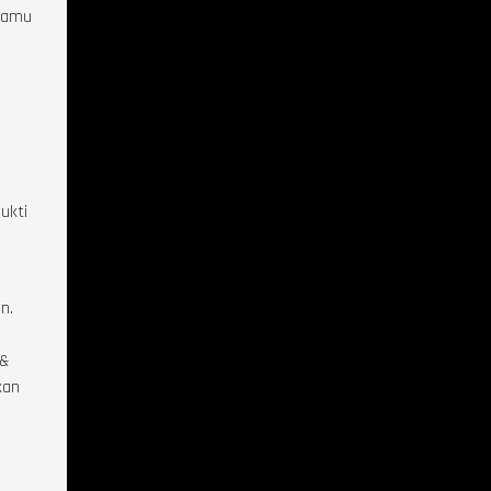
 kamu
ukti
n.
 &
kan