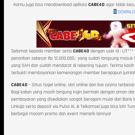
Kamu juga bisa mendownload aplikasi
CABE4D
agar tidak kes
DOWNLOA
Selamat kepada member setia
CABE4D
dengan user id : LIT*
penarikan sebesar Rp 12.000.000,- yang sudah langsung masuk
yang SAH dan sudah mendarat di rekening tujuan. Terima kasih
terbukti membayarkan kemenangan member berapapun jumlah
CABE4D
– Situs togel online, slot online dan live casino ter
Bagi kalian yang masih bingung ingin bermain dengan aman d
pembayaran yang disediakan sangat beragam mulai dari Bank lokal
Linkaja serta deposit via Pulsa XL & Telkomsel juga bisa loh! 
berbagai macam promo dan event menarik lainnya!