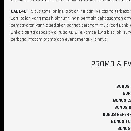
CABE4D
– Situs togel online, slot online dan live casino ter
Bagi kalian yang masih bingung ingin bermain dehbasdngan 
pembayaran yang disediakan sangat beragam mulai dari Bank lokal
Linkaja serta deposit via Pulsa XL & Telkomsel juga bisa loh! 
berbagai macam promo dan event menarik lainnya!
PROMO & EV
BONUS
BON
BONUS C
BONUS R
BONUS REFER
BONUS TO
BONUS 