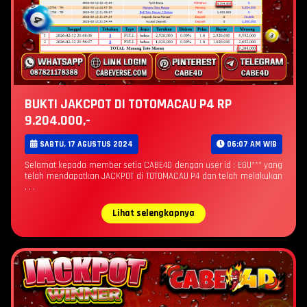
BUKTI JAKCPOT DI TOTOMACAU P4 RP
9.204.000,-
SABTU, 17 AGUSTUS 2024
06:07 AM WIB
Selamat kepada member setia CABE4D dengan user id : EGU*** yang
telah mendapatkan JACKPOT di TOTOMACAU P4 dan telah melakukan
. . .
Lihat selengkapnya