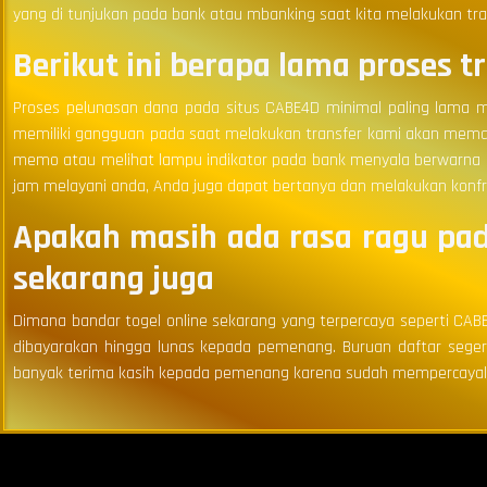
yang di tunjukan pada bank atau mbanking saat kita melakukan tra
Berikut ini berapa lama proses 
Proses pelunasan dana pada situs CABE4D minimal paling lama me
memiliki gangguan pada saat melakukan transfer kami akan memak
memo atau melihat lampu indikator pada bank menyala berwarna k
jam melayani anda, Anda juga dapat bertanya dan melakukan konf
Apakah masih ada rasa ragu pad
sekarang juga
Dimana bandar togel online sekarang yang terpercaya seperti CA
dibayarakan hingga lunas kepada pemenang. Buruan daftar seger
banyak terima kasih kepada pemenang karena sudah mempercaya