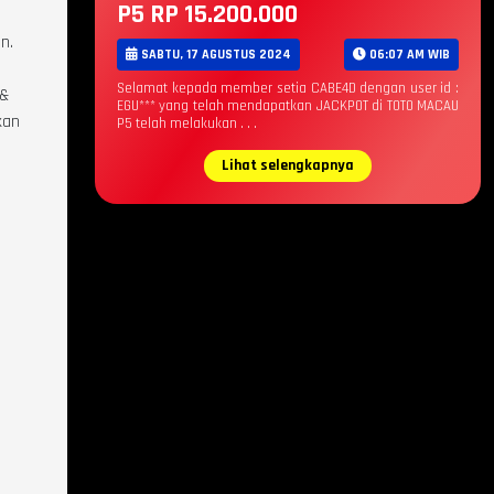
P5 RP 15.200.000
n.
SABTU, 17 AGUSTUS 2024
06:07 AM WIB
Selamat kepada member setia CABE4D dengan user id :
 &
EGU*** yang telah mendapatkan JACKPOT di TOTO MACAU
kan
P5 telah melakukan . . .
Lihat selengkapnya