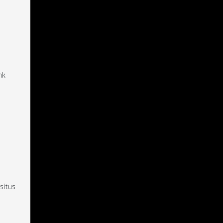
nk
situs