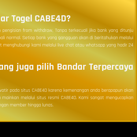
dar Togel CABE4D?
engisian from withdraw, Tanpa terkecuali jika bank yang ditunju
i normal. Setiap bank yang gangguan akan di beritahukan melalui
 menghubungi kami melalui live chat atau whatsapp yang hadir 24
ng juga pilih Bandar Terpercaya
hawatir pada situs CABE4D karena kemenangan anda berapapun akan
da mainkan melalui situs resmi CABE4D. Kami sangat mengucapkan
gan member hingga lunas.