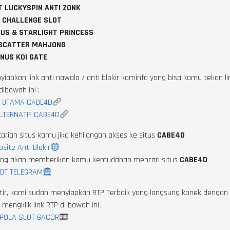
T LUCKYSPIN ANTI ZONK
 CHALLENGE SLOT
EUS & STARLIGHT PRINCESS
SCATTER MAHJONG
NUS KOI GATE
kan link anti nawala / anti blokir kominfo yang bisa kamu tekan li
dibawah ini :
K UTAMA CABE4D
ALTERNATIF CABE4D
arian situs kamu jika kehilangan akses ke situs
CABE4D
site Anti Blokir
 yang akan memberikan kamu kemudahan mencari situs
CABE4D
OT TELEGRAM
ir, kami sudah menyiapkan RTP Terbaik yang langsung konek dengan 
engklik link RTP di bawah ini :
 POLA SLOT GACOR