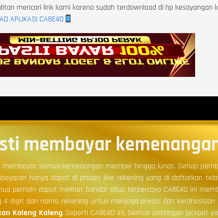
ulitan mencari link kami karena sudah terdownload di hp kesayangan
D APLIKASI CABE4D
asti membayar kemenanga
ng membayar semua kemenangan member hingga lunas. Setiap pembaya
embayaran hanya dapat di proses jika rekening yang di daftarkan 
emua pemain dapat melihat bandar situs terpercaya CABE4D ini me
g 4 digit dan nama rekening untuk menjaga privasi dan kerahasiaa
kan Kaleng Kaleng
Seperti CABE4D ini, Semua postingan jackpot yan