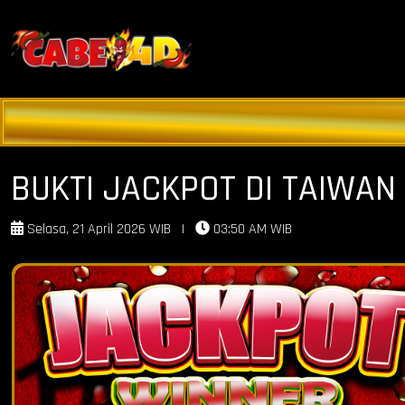
BUKTI JACKPOT DI TAIWAN 
Selasa, 21 April 2026 WIB
|
03:50 AM WIB