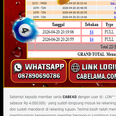
Selamat kepada member setia
CABE4D
dengan user id : LON*
sebesar Rp 4.000.000,- yang sudah langsung masuk ke rekenin
dan sudah mendarat di rekening tujuan. Terima kasih telah mem
membayarkan kemenangan member berapapun jumlahnya tanp