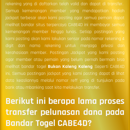
rekening yang di daftarkan telah valid dan dapat di transfer.
Semua kemenangan member yang mendapatkan hadiah
jackpot terbesar akan kami posting agar semua pemain dapat
melihat bandar situs terpercaya CABE4D ini membayar semua
kemenangan member hingga lunas. Setiap postingan yang
kami posting akan kami lakukan sensor pada nomor rekening 4
digit dan nama rekening untuk menjaga privasi dan
kerahasiaan member. Postingan Jackpot yang kami posting
agar member atau pemain yang belum pernah bermain bisa
melihat bandar togel
Bukan Kaleng Kaleng
Seperti CABE4D
ini, Semua postingan jackpot yang kami posting dapat di lihat
data keasliannya melalui nomor reff yang di tunjukan pada
bank atau mbanking saat kita melakukan transfer.
Berikut ini berapa lama proses
transfer pelunasan dana pada
Bandar Togel CABE4D?