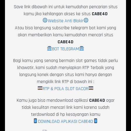
Save link dibawah ini untuk kemudahan pencarian situs
kamu jika kehilangan akses ke situs
CABE4D
Website Anti Blokir
Atau bisa langsung subscribe telegram bot kami yang
akan memberikan kamu kemudahan mencari situs
CABE4D
BOT TELEGRAM
Bagi kamu yang senang bermain slot games tidak perlu
khawatir, kami sudah menyiapkan RTP Terbaik yang
langsung konek dengan situs kami hanya dengan
mengklik link RTP di bawah ini :
RTP & POLA SLOT GACOR
Kamu juga bisa mendownload aplikasi
CABE4D
agar
tidak kesulitan mencari link kami karena sudah
terdownload di hp kesayangan kamu
DOWNLOAD APLIKASI CABE4D