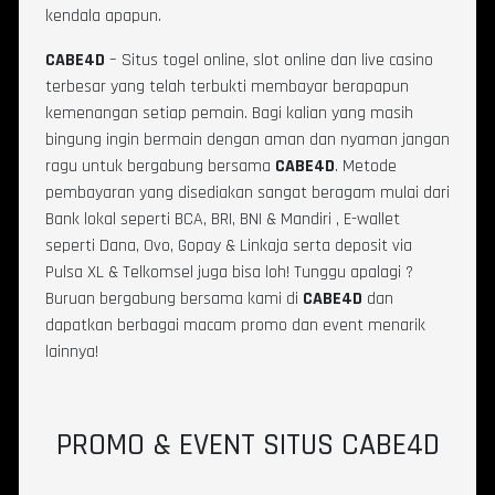
kendala apapun.
CABE4D
– Situs togel online, slot online dan live casino
terbesar yang telah terbukti membayar berapapun
kemenangan setiap pemain. Bagi kalian yang masih
bingung ingin bermain dengan aman dan nyaman jangan
ragu untuk bergabung bersama
CABE4D
. Metode
pembayaran yang disediakan sangat beragam mulai dari
Bank lokal seperti BCA, BRI, BNI & Mandiri , E-wallet
seperti Dana, Ovo, Gopay & Linkaja serta deposit via
Pulsa XL & Telkomsel juga bisa loh! Tunggu apalagi ?
Buruan bergabung bersama kami di
CABE4D
dan
dapatkan berbagai macam promo dan event menarik
lainnya!
PROMO & EVENT SITUS CABE4D