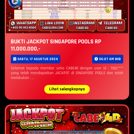
BUKTI JACKPOT SINGAPORE POOLS RP
11.000.000,-
SABTU, 17 AGUSTUS 2024
06:07 AM WIB
Selamat kepada member setia CABE4D dengan user id : TIDU****
yang telah mendapatkan JACKPOT di SINGAPORE POOLS dan telah
melakukan . . .
Lihat selengkapnya