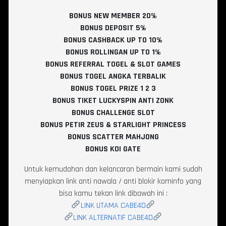
BONUS NEW MEMBER 20%
BONUS DEPOSIT 5%
BONUS CASHBACK UP TO 10%
BONUS ROLLINGAN UP TO 1%
BONUS REFERRAL TOGEL & SLOT GAMES
BONUS TOGEL ANGKA TERBALIK
BONUS TOGEL PRIZE 1 2 3
BONUS TIKET LUCKYSPIN ANTI ZONK
BONUS CHALLENGE SLOT
BONUS PETIR ZEUS & STARLIGHT PRINCESS
BONUS SCATTER MAHJONG
BONUS KOI GATE
Untuk kemudahan dan kelancaran bermain kami sudah
menyiapkan link anti nawala / anti blokir kominfo yang
bisa kamu tekan link dibawah ini :
LINK UTAMA CABE4D
LINK ALTERNATIF CABE4D