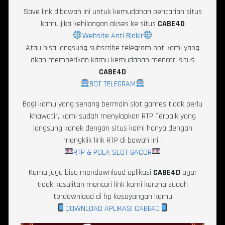
Save link dibawah ini untuk kemudahan pencarian situs
kamu jika kehilangan akses ke situs
CABE4D
Website Anti Blokir
Atau bisa langsung subscribe telegram bot kami yang
akan memberikan kamu kemudahan mencari situs
CABE4D
BOT TELEGRAM
Bagi kamu yang senang bermain slot games tidak perlu
khawatir, kami sudah menyiapkan RTP Terbaik yang
langsung konek dengan situs kami hanya dengan
mengklik link RTP di bawah ini :
RTP & POLA SLOT GACOR
Kamu juga bisa mendownload aplikasi
CABE4D
agar
tidak kesulitan mencari link kami karena sudah
terdownload di hp kesayangan kamu
DOWNLOAD APLIKASI CABE4D