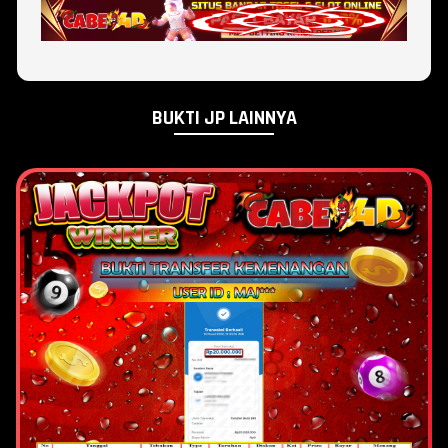
BUKTI JP LAINNYA