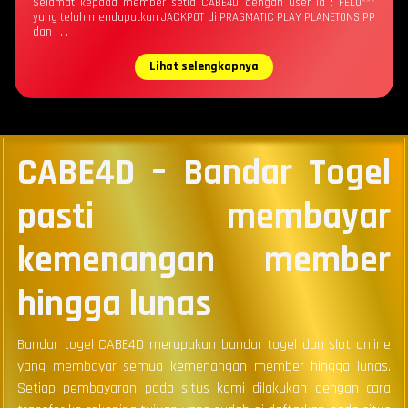
Selamat kepada member setia CABE4D dengan user id : FELO***
yang telah mendapatkan JACKPOT di PRAGMATIC PLAY PLANETONS PP
dan . . .
Lihat selengkapnya
CABE4D – Bandar Togel
pasti membayar
kemenangan member
hingga lunas
Bandar togel CABE4D merupakan bandar togel dan slot online
yang membayar semua kemenangan member hingga lunas.
Setiap pembayaran pada situs kami dilakukan dengan cara