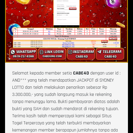
Selamat kepada member setia
CABE4D
dengan user id :
AND*** yang telah mendapatkan JACKPOT di SYDNEY
LOTTO dan telah melakukan penarikan sebesar Rp
3.300.000,- yang sudah langsung masuk ke rekening
tanpa menunggu lama. Bukti pembayaran diatas adalah
bukti yang SAH dan sudah mendarat di rekening tujuan.
Terima kasih telah mempercayai kami sebagai Situs
Togel Terpercaya yang telah terbukti membayarkan
kemenangan member berapapun jumlahnya tanpa ada