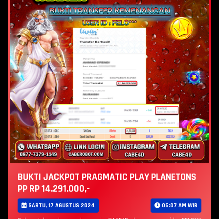
BUKTI JACKPOT PRAGMATIC PLAY PLANETONS
PP RP 14.291.000,-
SABTU, 17 AGUSTUS 2024
06:07 AM WIB