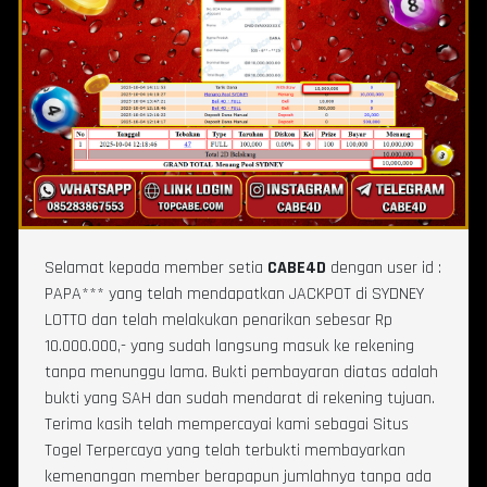
Selamat kepada member setia
CABE4D
dengan user id :
PAPA*** yang telah mendapatkan JACKPOT di SYDNEY
LOTTO dan telah melakukan penarikan sebesar Rp
10.000.000,- yang sudah langsung masuk ke rekening
tanpa menunggu lama. Bukti pembayaran diatas adalah
bukti yang SAH dan sudah mendarat di rekening tujuan.
Terima kasih telah mempercayai kami sebagai Situs
Togel Terpercaya yang telah terbukti membayarkan
kemenangan member berapapun jumlahnya tanpa ada