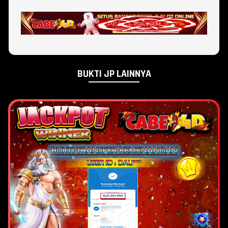
BUKTI JP LAINNYA