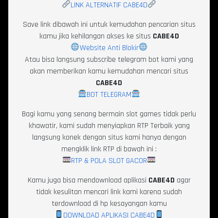
LINK ALTERNATIF CABE4D
Save link dibawah ini untuk kemudahan pencarian situs
kamu jika kehilangan akses ke situs
CABE4D
Website Anti Blokir
Atau bisa langsung subscribe telegram bot kami yang
akan memberikan kamu kemudahan mencari situs
CABE4D
BOT TELEGRAM
Bagi kamu yang senang bermain slot games tidak perlu
khawatir, kami sudah menyiapkan RTP Terbaik yang
langsung konek dengan situs kami hanya dengan
mengklik link RTP di bawah ini :
RTP & POLA SLOT GACOR
Kamu juga bisa mendownload aplikasi
CABE4D
agar
tidak kesulitan mencari link kami karena sudah
terdownload di hp kesayangan kamu
DOWNLOAD APLIKASI CABE4D