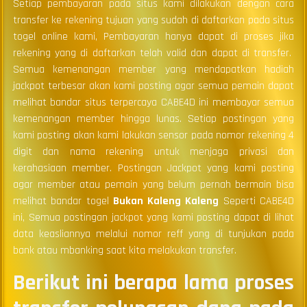
Setiap pembayaran pada situs kami dilakukan dengan cara
transfer ke rekening tujuan yang sudah di daftarkan pada situs
togel online kami, Pembayaran hanya dapat di proses jika
rekening yang di daftarkan telah valid dan dapat di transfer.
Semua kemenangan member yang mendapatkan hadiah
jackpot terbesar akan kami posting agar semua pemain dapat
melihat bandar situs terpercaya CABE4D ini membayar semua
kemenangan member hingga lunas. Setiap postingan yang
kami posting akan kami lakukan sensor pada nomor rekening 4
digit dan nama rekening untuk menjaga privasi dan
kerahasiaan member. Postingan Jackpot yang kami posting
agar member atau pemain yang belum pernah bermain bisa
melihat bandar togel
Bukan Kaleng Kaleng
Seperti CABE4D
ini, Semua postingan jackpot yang kami posting dapat di lihat
data keasliannya melalui nomor reff yang di tunjukan pada
bank atau mbanking saat kita melakukan transfer.
Berikut ini berapa lama proses