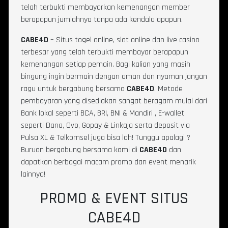
telah terbukti membayarkan kemenangan member
berapapun jumlahnya tanpa ada kendala apapun.
CABE4D
– Situs togel online, slot online dan live casino
terbesar yang telah terbukti membayar berapapun
kemenangan setiap pemain. Bagi kalian yang masih
bingung ingin bermain dengan aman dan nyaman jangan
ragu untuk bergabung bersama
CABE4D
. Metode
pembayaran yang disediakan sangat beragam mulai dari
Bank lokal seperti BCA, BRI, BNI & Mandiri , E-wallet
seperti Dana, Ovo, Gopay & Linkaja serta deposit via
Pulsa XL & Telkomsel juga bisa loh! Tunggu apalagi ?
Buruan bergabung bersama kami di
CABE4D
dan
dapatkan berbagai macam promo dan event menarik
lainnya!
PROMO & EVENT SITUS
CABE4D