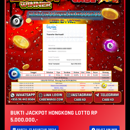
BUKTI JACKPOT HONGKONG LOTTO RP
5.000.000,-
SABTU, 17 AGUSTUS 2024
06:07 AM WIB