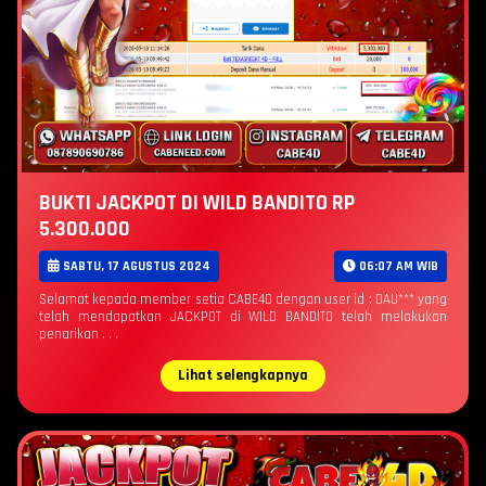
BUKTI JACKPOT DI WILD BANDITO RP
5.300.000
SABTU, 17 AGUSTUS 2024
06:07 AM WIB
Selamat kepada member setia CABE4D dengan user id : DAU*** yang
telah mendapatkan JACKPOT di WILD BANDITO telah melakukan
penarikan . . .
Lihat selengkapnya